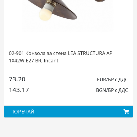
 стена LEA STRUCTURA AP
02-905 Окачв
BR, Incanti
2X42W E27 BR,
192.00
EUR/БР с ДДС
375.52
BGN/БР с ДДС
ПОРЪЧАЙ