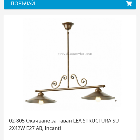
ПОРЪЧАЙ
чване за таван LEA STRUCTURA SU
02-903 Окачв
AB, Incanti
1X42W E27 BR,