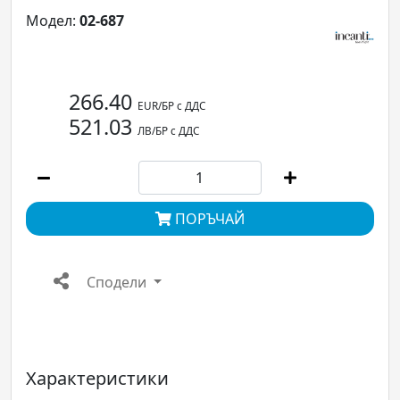
Модел:
02-687
266.40
EUR/БР с ДДС
521.03
ЛВ/БР с ДДС
ПОРЪЧАЙ
Сподели
Характеристики