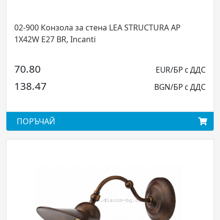
зола за стена LEA STRUCTURA AP
02-904 Окачв
BR, Incanti
2X42W E27 BR,
135.60
EUR/БР с ДДС
265.21
BGN/БР с ДДС
ПОРЪЧАЙ