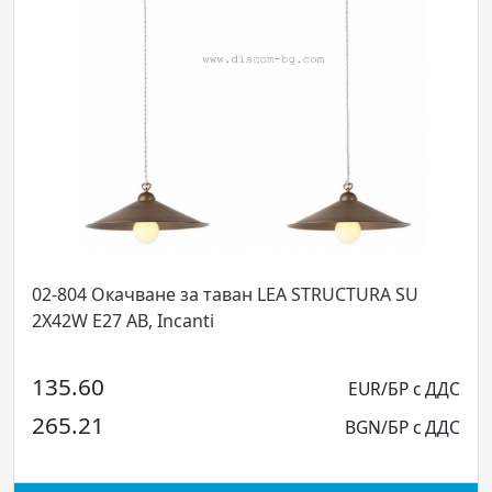
чване за таван LEA STRUCTURA SU
02-902 Конзол
AB, Incanti
1X42W E27 BR,
54.00
EUR/БР с ДДС
105.61
BGN/БР с ДДС