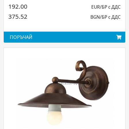
72.00
EUR/БР с ДДС
140.82
BGN/БР с ДДС
ПОРЪЧАЙ