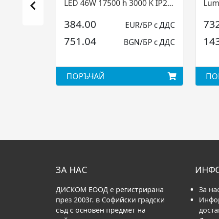
LED 46W 17500 h 3000 K IP20
Lume
Ideal Lux
384.00
73
EUR/БР с ДДС
751.04
14
BGN/БР с ДДС
ПОРЪЧАЙ
ПО
ЗА НАС
ИНФ
ДИСКОМ ЕООД е регистрирана
За на
през 2003г. в Софийски градски
Инфо
съд с основен предмет на
доста