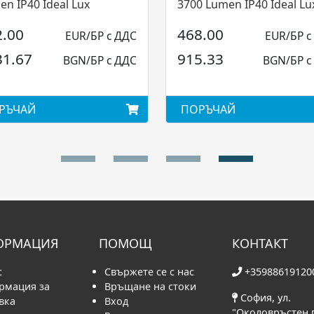
n IP40 Ideal Lux
3700 Lumen IP40 Ideal Lu
2.00
468.00
EUR/БР с ДДС
EUR/БР с
31.67
915.33
BGN/БР с ДДС
BGN/БР с
РЪЧАЙ
ПОРЪЧАЙ
ОРМАЦИЯ
ПОМОЩ
КОНТАКТ
с
Свържете се с нас
+35988619120
рмация за
Връщане на стоки
София, ул.
вка
Вход
"Околовръстен 