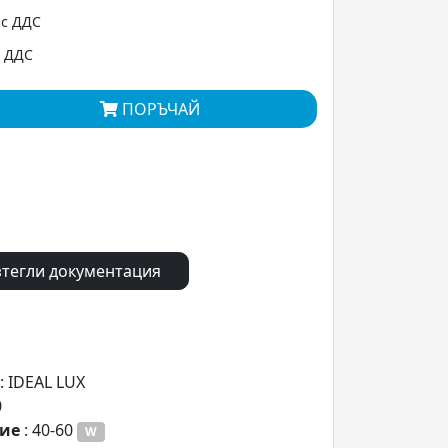
 с ДДС
с ДДС
ПОРЪЧАЙ
тегли документация
: IDEAL LUX
0
ние
: 40-60
W