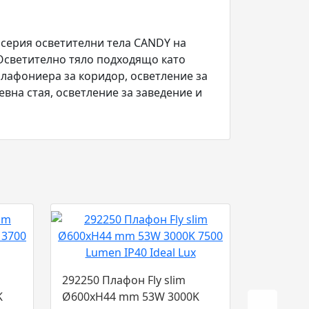
 серия осветителни тела CANDY на
 Осветително тяло подходящо като
плафониера за коридор, осветление за
евна стая, осветление за заведение и
292250 Плафон Fly slim
K
Ø600xH44 mm 53W 3000K