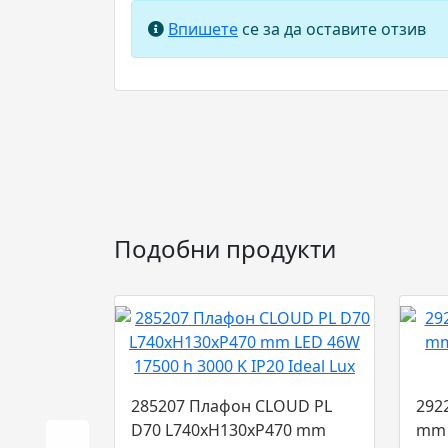
Впишете
се за да оставите отзив
Подобни продукти
285207 Плафон CLOUD PL
292
D70 L740xH130xP470 mm
mm 