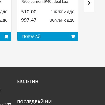
x
7500 Lumen IP40 Ideal Lux
510.00
 ДДС
EUR/БР с ДДС
997.47
 ДДС
BGN/БР с ДДС
ПОРЪЧАЙ
БЮЛЕТИН
0
ПОСЛЕДВАЙ НИ
път" 77