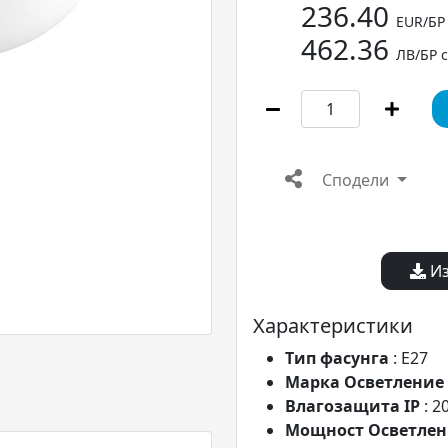
236.40
EUR/БР
462.36
ЛВ/БР 
Сподели
Из
Характеристики
Tип фасунга
: E27
Марка Осветление
Влагозащита IP
: 2
Мощност Осветле