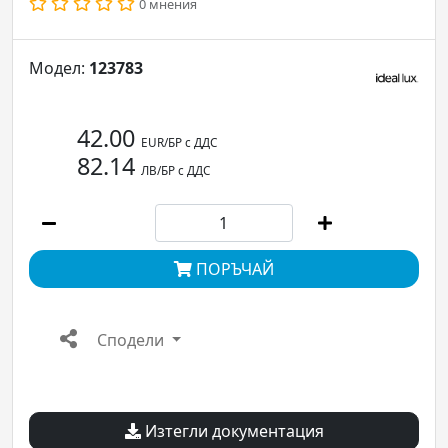
0 мнения
Модел:
123783
42.00
EUR/БР с ДДС
82.14
ЛВ/БР с ДДС
ПОРЪЧАЙ
Сподели
Изтегли документация