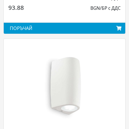
.88
BGN/БР с ДДС
276.
ОРЪЧАЙ
ПОРЪ