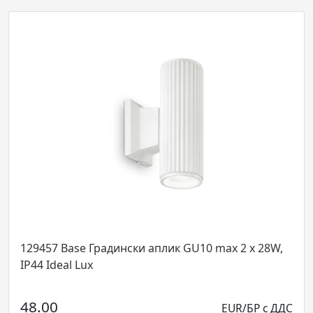
457 Base Градински аплик GU10 max 2 x 28W,
14227
4 Ideal Lux
L420x
...
.00
EUR/БР с ДДС
141.