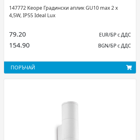
772 Keope Градински аплик GU10 max 2 x
172408
W, IP55 Ideal Lux
IP44 I
.20
EUR/БР с ДДС
108.
4.90
BGN/БР с ДДС
211.
ОРЪЧАЙ
ПОРЪ