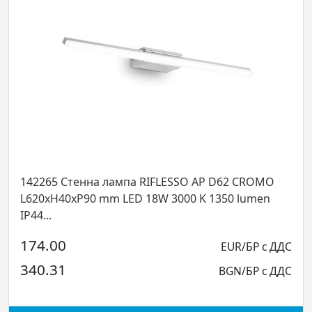
2265 Стенна лампа RIFLESSO AP D62 CROMO
14229
20xH40xP90 mm LED 18W 3000 K 1350 lumen
L420x
...
IP44...
4.00
EUR/БР с ДДС
141.
0.31
BGN/БР с ДДС
276.