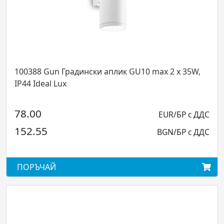
388 Gun Градински аплик GU10 max 2 x 35W,
14228
4 Ideal Lux
L620x
IP4...
.00
EUR/БР с ДДС
174.
2.55
BGN/БР с ДДС
340.
ОРЪЧАЙ
ПОРЪ