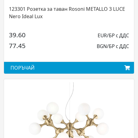
301 Розетка за таван Rosoni METALLO 3 LUCE
28509
o Ideal Lux
L1260
1550lu
.60
EUR/БР с ДДС
264.
.45
BGN/БР с ДДС
516.
ОРЪЧАЙ
ПОРЪ