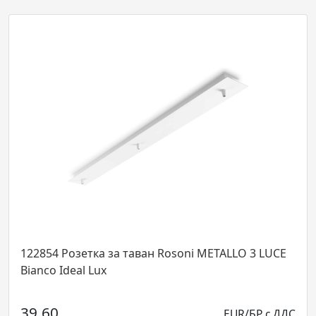
54 Розетка за таван Rosoni METALLO 3 LUCE
26943
nco Ideal Lux
Ø600x
Ideal L
.60
EUR/БР с ДДС