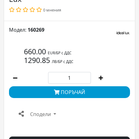
0 мнения
Модел:
160269
660.00
EUR/БР с ДДС
1290.85
ЛВ/БР с ДДС
ПОРЪЧАЙ
Сподели