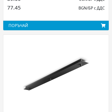
270.
.45
BGN/БР с ДДС
528.
ОРЪЧАЙ
ПОРЪ