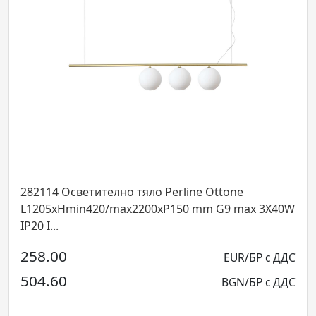
114 Осветително тяло Perline Ottone
12282
205xHmin420/max2200xP150 mm G9 max 3X40W
Bianco
 I...
8.00
12.0
EUR/БР с ДДС
4.60
23.4
BGN/БР с ДДС