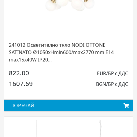
1012 Осветително тяло NODI OTTONE
12329
TINATO Ø1050xHmin600/max2770 mm E14
Nero I
15x40W IP20...
2.00
EUR/БР с ДДС
12.0
07.69
BGN/БР с ДДС
23.4
ОРЪЧАЙ
ПОРЪ