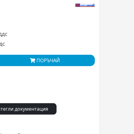
 ДДС
ДДС
ПОРЪЧАЙ
тегли документация