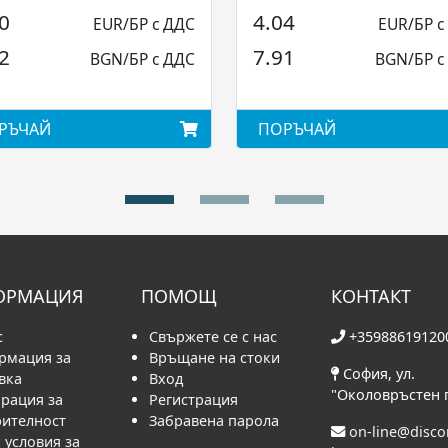
Elettrocanali...
0
4.04
EUR/БР с ДДС
EUR/БР с
2
7.91
BGN/БР с ДДС
BGN/БР с
РЪЧАЙ
ПОРЪЧАЙ
ОРМАЦИЯ
ПОМОЩ
КОНТАКТ
с
Свържете се с нас
+35988619120
рмация за
Връщане на стоки
София, ул.
вка
Вход
"Околовръстен 
рация за
Регистрация
рителност
Забравена парола
on-line@disc
условия за