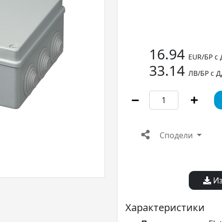
16.94
EUR/БР с
33.14
ЛВ/БР с 
Сподели
Из
Характеристики