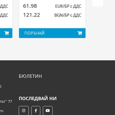
Elettrocanali...
61.98
 ДДС
EUR/БР с ДДС
121.22
 ДДС
BGN/БР с ДДС
ПОРЪЧАЙ
БЮЛЕТИН
0
ПОСЛЕДВАЙ НИ
път" 77
om-