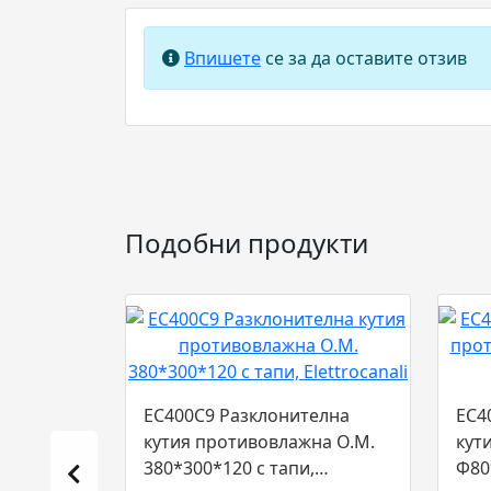
Впишете
се за да оставите отзив
Подобни продукти
EC400C9 Разклонителна
EC4
кутия противовлажна О.М.
кут
380*300*120 с тапи,
Ф80*