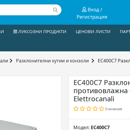
Вход /
Регистрация
ЗИ
ЛУКСОЗНИ ПРОДУКТИ
ЦЕНОВИ ЛИСТИ
ПАР
иали
Разклонителни кутии и конзоли
EC400C7 Разк
EC400C7 Разкло
противовлажна О
Elettrocanali
0 мнения
Модел:
ЕС400С7