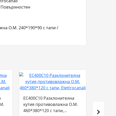
ttrocanali
: Повърхностен
жна О.М. 240*190*90 с тапи /
а
EC400C10 Разклонителна
М.
кутия противовлажна О.М.
460*380*120 с тапи,