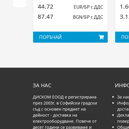
Elettrocanali...
44.72
1.6
EUR/БР с ДДС
87.47
3.1
BGN/БР с ДДС
ПОРЪЧАЙ
ПО
ЗА НАС
ИНФ
ДИСКОМ ЕООД е регистрирана
За на
през 2003г. в Софийски градски
Инфо
съд с основен предмет на
доста
дейност - доставка на
Декла
електрооборудване. Повече от
пове
десет години се развиваме и
Общи 