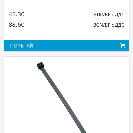
30
176.7
EUR/БР с ДДС
60
345.6
BGN/БР с ДДС
ЪЧАЙ
ПОРЪЧ