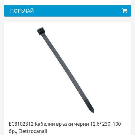
ЪЧАЙ
ПОРЪЧ
02312 Кабелни връзки черни 12.6*230, 100
EC81010
Elettrocanali
Elettroc