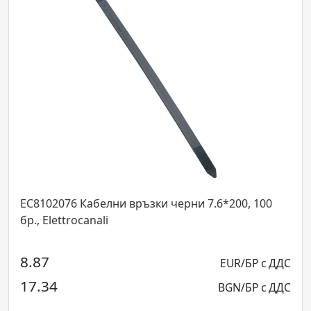
02076 Кабелни връзки черни 7.6*200, 100
EC81080
Elettrocanali
Elettroc
7
0.89
EUR/БР с ДДС
34
1.74
BGN/БР с ДДС