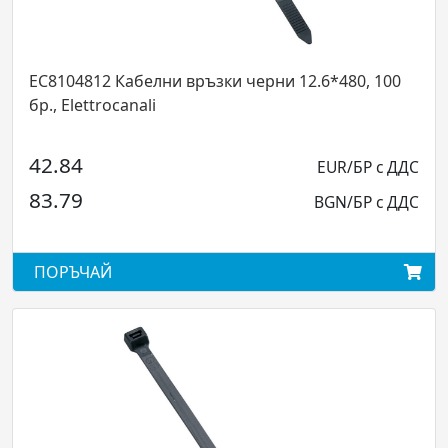
04812 Кабелни връзки черни 12.6*480, 100
EC81015
Elettrocanali
бр., Ele
84
7.62
EUR/БР с ДДС
79
14.90
BGN/БР с ДДС
ЪЧАЙ
ПОРЪЧ