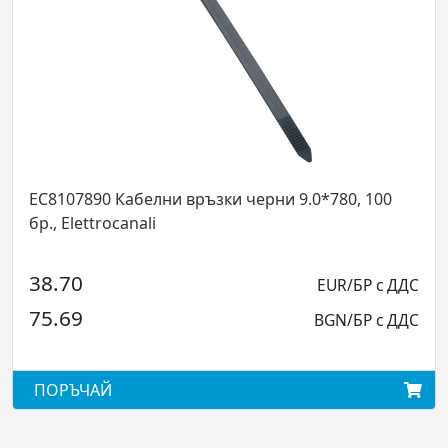
07890 Кабелни връзки черни 9.0*780, 100
EC81016
Elettrocanali
бр., Ele
70
4.04
EUR/БР с ДДС
69
7.91
BGN/БР с ДДС
ЪЧАЙ
ПОРЪЧ