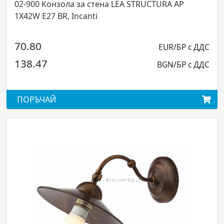
 Конзола за стена LEA STRUCTURA AP
02-904 Ок
E27 BR, Incanti
2X42W E27
0
135.60
EUR/БР с ДДС
47
265.21
BGN/БР с ДДС
ЧАЙ
ПОРЪЧА