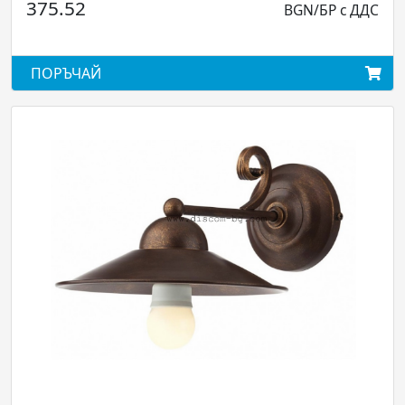
52
140.82
BGN/БР с ДДС
ЧАЙ
ПОРЪЧА