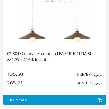
 Окачване за таван LEA STRUCTURA SU
02-902 Ко
E27 AB, Incanti
1X42W E27
60
54.00
EUR/БР с ДДС
21
105.61
BGN/БР с ДДС
ЧАЙ
ПОРЪЧА