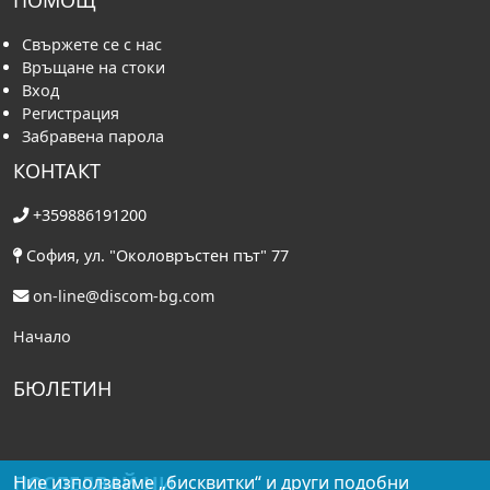
ПОМОЩ
Свържете се с нас
Връщане на стоки
Вход
Регистрация
Забравена парола
КОНТАКТ
+359886191200
София, ул. "Околовръстен път" 77
on-line@discom-bg.com
Начало
БЮЛЕТИН
ПОСЛЕДВАЙ НИ
Ние използваме „бисквитки“ и други подобни