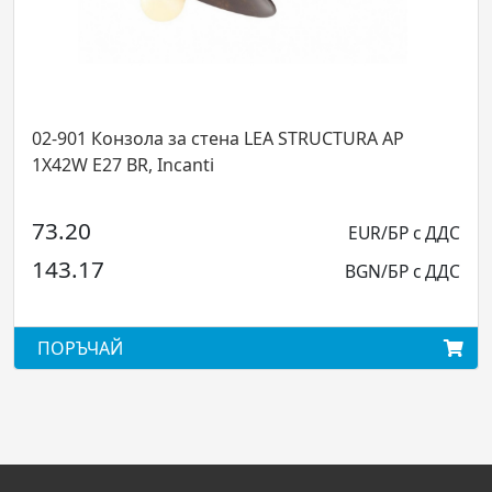
ола за стена LEA STRUCTURA AP
02-905 Ок
E27 BR, Incanti
2X42W E27
0
192.00
EUR/БР с ДДС
17
375.52
BGN/БР с ДДС
ЧАЙ
ПОРЪЧА