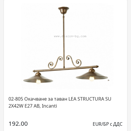
 Окачване за таван LEA STRUCTURA SU
02-903 Ок
E27 AB, Incanti
1X42W E27
00
72.00
EUR/БР с ДДС