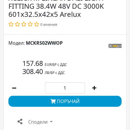
FITTING 38.4W 48V DC 3000K
601x32.5x42x5 Arelux
0 мнения
Модел:
MCKRS02WWOP
157.68
EUR/БР с ДДС
308.40
ЛВ/БР с ДДС
ПОРЪЧАЙ
Сподели