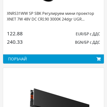
31WW SP SBK Регулируем мини проектор
XNS01T 
 7W 48V DC CRI.90 3000K 24dgr UGR...
SAMPLE 
.88
EUR/БР с ДДС
177.4
.33
BGN/БР с ДДС
346.9
ЪЧАЙ
ПОРЪЧ