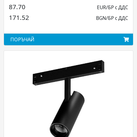
70
EUR/БР с ДДС
97.86
.52
BGN/БР с ДДС
191.4
ЪЧАЙ
ПОРЪЧ