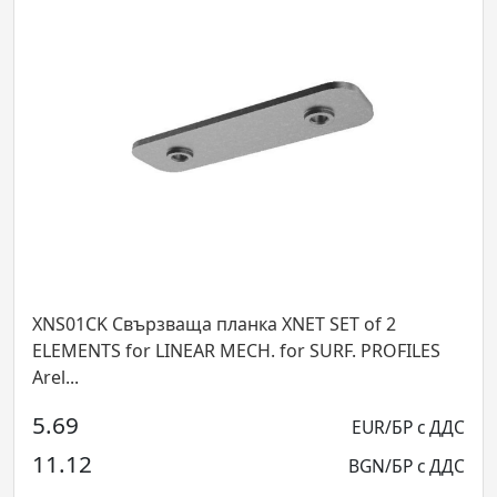
1CK Свързваща планка XNET SET of 2
XNRS01E
ENTS for LINEAR MECH. for SURF. PROFILES
FOR REC.
.
9
3.86
EUR/БР с ДДС
12
7.56
BGN/БР с ДДС