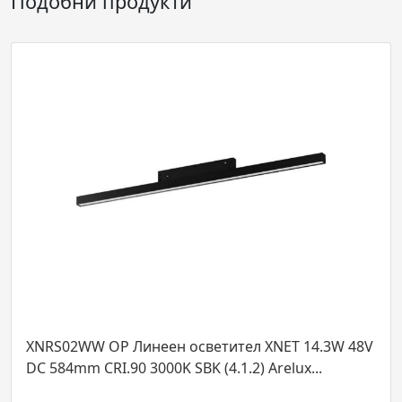
Подобни продукти
02WW OP Линеен осветител XNET 14.3W 48V
XNS01C
4mm CRI.90 3000K SBK (4.1.2) Arelux...
CONNEC
SBK Arel.