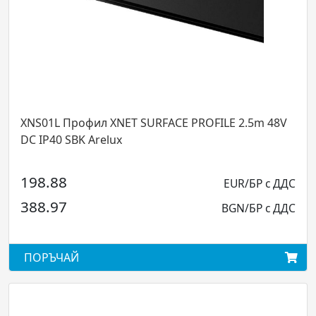
1L Профил XNET SURFACE PROFILE 2.5m 48V
XNRS01D
P40 SBK Arelux
PARTIAL
.88
EUR/БР с ДДС
98.99
.97
BGN/БР с ДДС
193.6
ЪЧАЙ
ПОРЪЧ