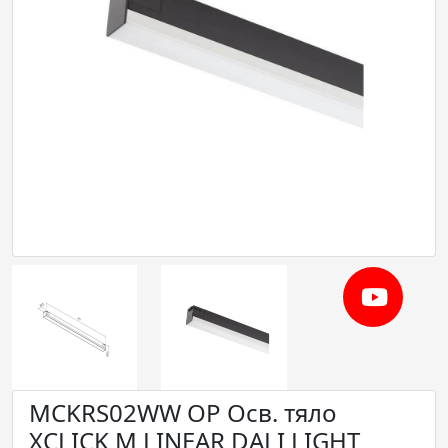
MCKRS02WW OP Осв. тяло
XCLICK M LINEAR DALI LIGHT