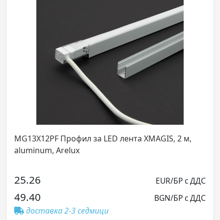
2PF Профил за LED лента XMAGIS, 2 м,
PRF172/30
um, Arelux
крайни кап
6
128.66
EUR/БР с ДДС
0
251.64
BGN/БР с ДДС
тавка 2-3 седмици
достав