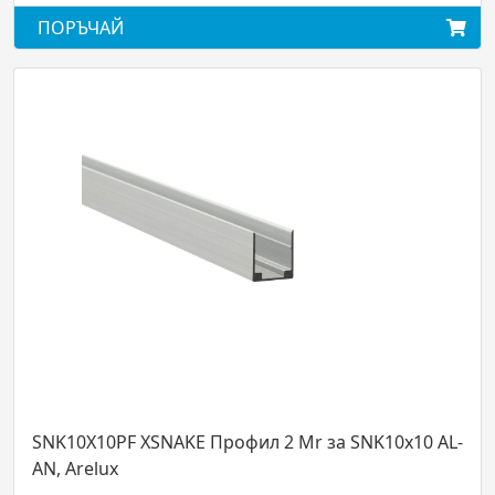
ЧАЙ
ПОРЪЧА
10PF XSNAKE Профил 2 Mr за SNK10x10 AL-
PRF005/30
elux
лента, с 