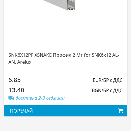
2PF XSNAKE Профил 2 Mr for SNK6x12 AL-
PRF011/30
elux
с дифузер,
73.48
EUR/БР с ДДС
0
143.71
BGN/БР с ДДС
тавка 2-3 седмици
достав
ЧАЙ
ПОРЪЧА