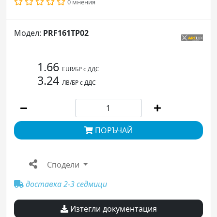
0 мнения
Модел:
PRF161TP02
1.66
EUR/БР с ДДС
3.24
ЛВ/БР с ДДС
ПОРЪЧАЙ
Сподели
доставка 2-3 седмици
Изтегли документация