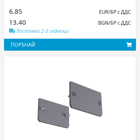
19.31
EUR/БР с ДДС
0
37.76
BGN/БР с ДДС
тавка 2-3 седмици
достав
ЧАЙ
ПОРЪЧА