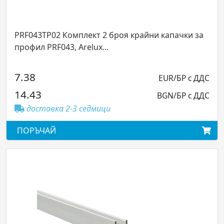
TP02 Комплект 2 броя крайни капачки за
PRF011C90
 PRF043, Arelux...
2 профила 
79.30
EUR/БР с ДДС
3
155.09
BGN/БР с ДДС
тавка 2-3 седмици
достав
ЧАЙ
ПОРЪЧА