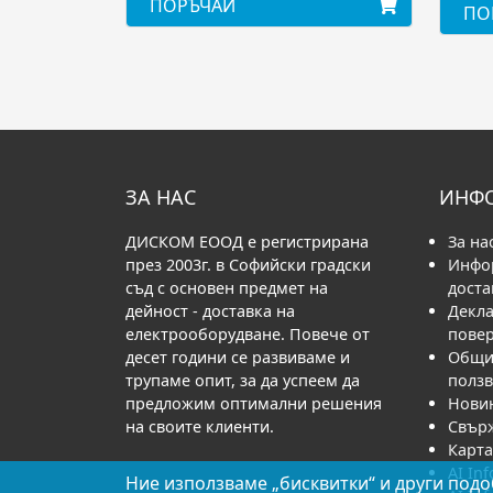
ПОРЪЧАЙ
ПО
ЗА НАС
ИНФ
ДИСКОМ ЕООД е регистрирана
За на
през 2003г. в Софийски градски
Инфо
съд с основен предмет на
доста
дейност - доставка на
Декла
електрооборудване. Повече от
пове
десет години се развиваме и
Общи 
трупаме опит, за да успеем да
полз
предложим оптимални решения
Нови
на своите клиенти.
Свърж
Карта
AI Inf
Ние използваме „бисквитки“ и други подо