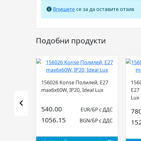
Впишете
се за да оставите отзив
Подобни продукти
156026 Konse Полилей, E27
156
max6x60W, IP20, Ideal Lux
E27 
Lux
540.00
EUR/БР с ДДС
78
1056.15
BGN/БР с ДДС
15