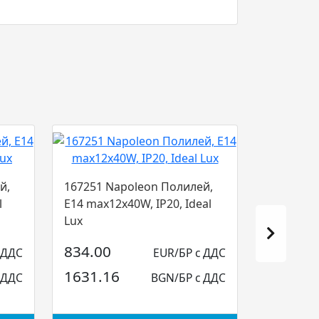
й,
167251 Napoleon Полилей,
l
E14 max12x40W, IP20, Ideal
Lux
834.00
 ДДС
EUR/БР с ДДС
1631.16
 ДДС
BGN/БР с ДДС