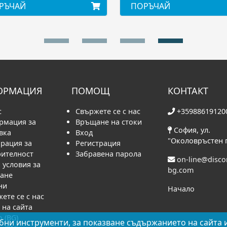
РЪЧАЙ
ПОРЪЧАЙ
ОРМАЦИЯ
ПОМОЩ
КОНТАКТ
с
Свържете се с нас
+35988619120
рмация за
Връщане на стоки
София, ул.
вка
Вход
"Околовръстен 
рация за
Регистрация
рителност
Забравена парола
on-line@disc
условия за
bg.com
ване
ни
Начало
ете се с нас
 на сайта
o (BG)
бни инструменти, за показване съдържанието на сайта 