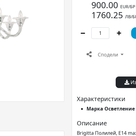
900.00
EUR/БР
1760.25
ЛВ/Б
Сподели
Из
Характеристики
Марка Осветление
Описание
Brigitta Полилей, E14 max