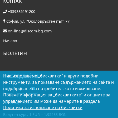
КОНТАКТ
+359886191200
София, ул. "Околовръстен път" 77
on-line@discom-bg.com
Начало
БЮЛЕТИН
ПОСЛЕДВАЙ НИ
Ние използваме „бисквитки“ и други подобни
инструменти, за показване съдържанието на сайта и
подобряване на потребителското изживяване.
Повече информация за „бисквитките“ и опциите за
управлението им може да намерите в раздела
DISCOM, 2026
Политика за използване на бисквитки
Валутен курс: 1 EUR = 1.95583 BGN