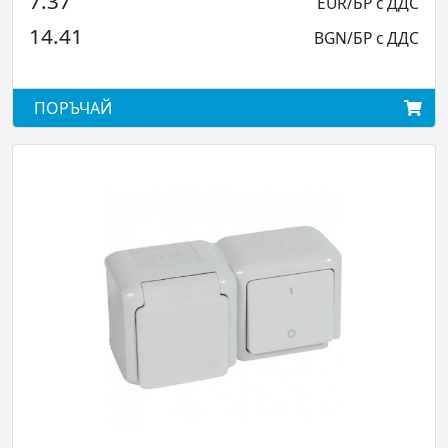
7.37
EUR/БР с ДДС
14.41
BGN/БР с ДДС
ПОРЪЧАЙ