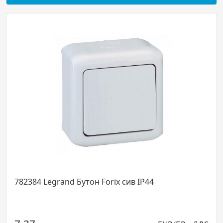
782384 Legrand Бутон Forix сив IP44