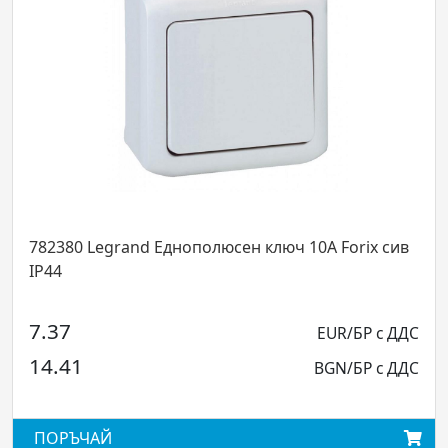
782380 Legrand Еднополюсен ключ 10А Forix сив
IP44
7.37
EUR/БР с ДДС
14.41
BGN/БР с ДДС
ПОРЪЧАЙ