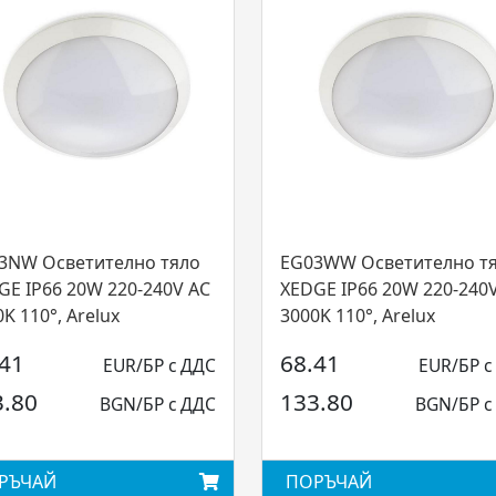
3NW Осветително тяло
EG03WW Осветително т
GE IP66 20W 220-240V AC
XEDGE IP66 20W 220-240
K 110°, Arelux
3000K 110°, Arelux
.41
68.41
EUR/БР с ДДС
EUR/БР с
3.80
133.80
BGN/БР с ДДС
BGN/БР с
РЪЧАЙ
ПОРЪЧАЙ