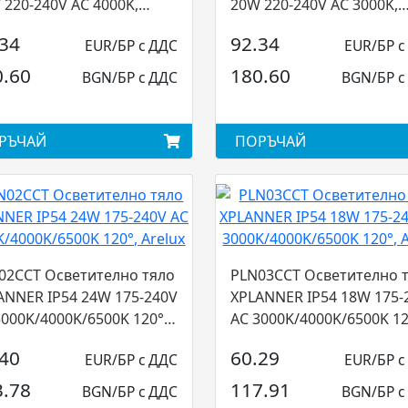
 220-240V AC 4000K,
20W 220-240V AC 3000K,
ux...
Arelux...
.34
92.34
EUR/БР с ДДС
EUR/БР с
0.60
180.60
BGN/БР с ДДС
BGN/БР с
РЪЧАЙ
ПОРЪЧАЙ
02CCT Осветително тяло
PLN03CCT Осветително 
ANNER IP54 24W 175-240V
XPLANNER IP54 18W 175-
3000K/4000K/6500K 120°,
AC 3000K/4000K/6500K 12
ux...
Arelux...
.40
60.29
EUR/БР с ДДС
EUR/БР с
3.78
117.91
BGN/БР с ДДС
BGN/БР с