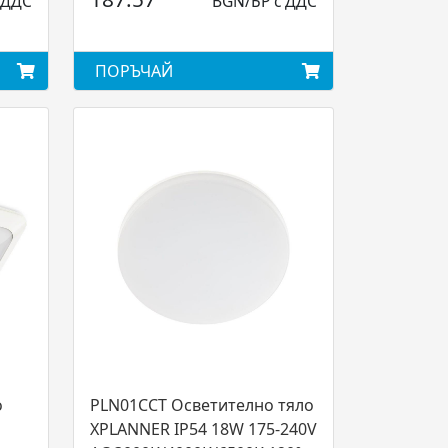
 ДДС
BGN/БР с ДДС
ПОРЪЧАЙ
о
PLN01CCT Осветително тяло
XPLANNER IP54 18W 175-240V