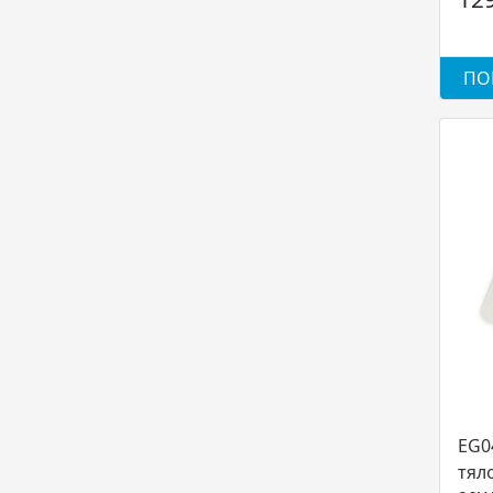
ПО
EG0
тял