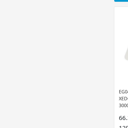
EG0
XED
3000
66
12