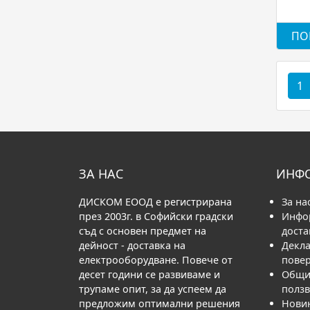
ПО
1
ЗА НАС
ИНФ
ДИСКОМ ЕООД е регистрирана
За на
през 2003г. в Софийски градски
Инфо
съд с основен предмет на
доста
дейност - доставка на
Декла
електрооборудване. Повече от
пове
десет години се развиваме и
Общи 
трупаме опит, за да успеем да
полз
предложим оптимални решения
Нови