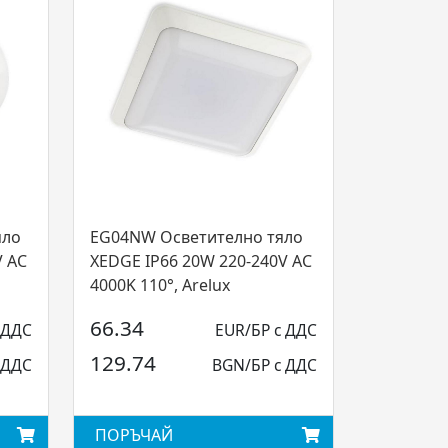
яло
EG04NW Осветително тяло
V AC
XEDGE IP66 20W 220-240V AC
4000K 110°, Arelux
66.34
 ДДС
EUR/БР с ДДС
129.74
 ДДС
BGN/БР с ДДС
ПОРЪЧАЙ