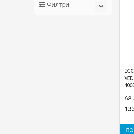
Филтри
EG0
XED
4000
68
13
ПО