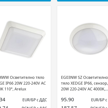
4WW Осветително тяло
EG03NW SZ Осветително
GE IP66 20W 220-240V AC
тяло XEDGE IP66, сензор,
K 110°, Arelux
20W 220-240V AC 4000K,
Arelux...
.34
95.90
EUR/БР с ДДС
EUR/БР с
9.74
187.57