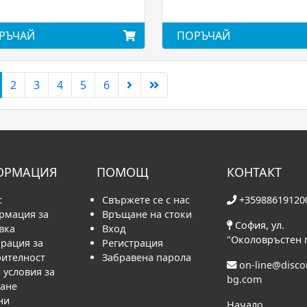
РЪЧАЙ
ПОРЪЧАЙ
2
3
4
5
6
ОРМАЦИЯ
ПОМОЩ
КОНТАКТ
с
Свържете се с нас
+35988619120
рмация за
Връщане на стоки
София, ул.
вка
Вход
"Околовръстен 
рация за
Регистрация
рителност
Забравена парола
on-line@disc
условия за
bg.com
ване
ни
Начало