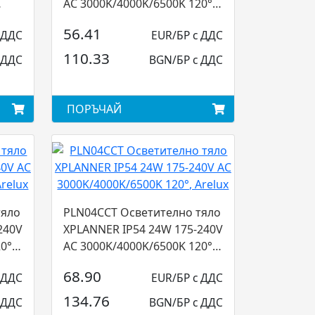
AC 3000K/4000K/6500K 120°,
Arelux...
56.41
 ДДС
EUR/БР с ДДС
110.33
 ДДС
BGN/БР с ДДС
ПОРЪЧАЙ
тяло
PLN04CCT Осветително тяло
240V
XPLANNER IP54 24W 175-240V
0°,
AC 3000K/4000K/6500K 120°,
Arelux...
68.90
 ДДС
EUR/БР с ДДС
134.76
 ДДС
BGN/БР с ДДС