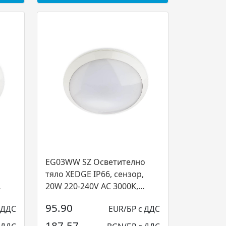
EG03WW SZ Осветително
тяло XEDGE IP66, сензор,
20W 220-240V AC 3000K,
Arelux...
95.90
 ДДС
EUR/БР с ДДС
187.57