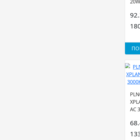
20W
Arel
92
18
ПО
PLN
XPL
AC 
Arel
68
13