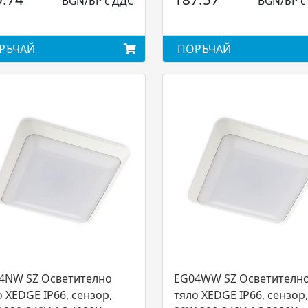
BGN/БР с ДДС
BGN/БР с
РЪЧАЙ
ПОРЪЧАЙ
4NW SZ Осветително
EG04WW SZ Осветителн
о XEDGE IP66, сензор,
тяло XEDGE IP66, сензор,