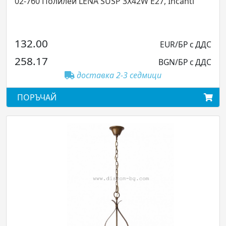
02-760 Полилей LENA SUSP 3X42W E27, Incanti
132.00
EUR/БР с ДДС
258.17
BGN/БР с ДДС
доставка 2-3 седмици
ПОРЪЧАЙ