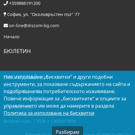
+359886191200
София, ул. "Околовръстен път" 77
on-line@discom-bg.com
Начало
БЮЛЕТИН
ПОСЛЕДВАЙ НИ
Ние използваме „бисквитки“ и други подобни
инструменти, за показване съдържанието на сайта и
подобряване на потребителското изживяване.
Повече информация за „бисквитките“ и опциите за
управлението им може да намерите в раздела
DISCOM, 2026
Политика за използване на бисквитки
Валутен курс: 1 EUR = 1.95583 BGN
Разбирам
Разработка на онлайн магазини от WebTrade Ltd.