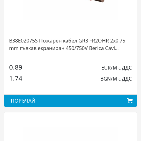
B38E02075S Пожарен кабел GR3 FR2OHR 2x0.75
mm гъвкав екраниран 450/750V Berica Cavi...
0.89
EUR/M с ДДС
1.74
BGN/M с ДДС
ПОРЪЧАЙ