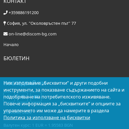
КОНТАКТ
+359886191200
София, ул. "Околовръстен път" 77
on-line@discom-bg.com
Начало
БЮЛЕТИН
ПОСЛЕДВАЙ НИ
Ние използваме „бисквитки“ и други подобни
инструменти, за показване съдържанието на сайта и
подобряване на потребителското изживяване.
Повече информация за „бисквитките“ и опциите за
управлението им може да намерите в раздела
DISCOM, 2026
Политика за използване на бисквитки
Валутен курс: 1 EUR = 1.95583 BGN