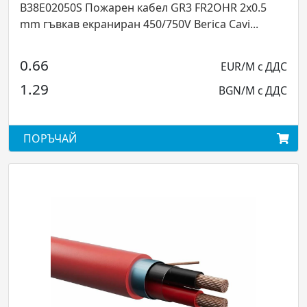
B38E02050S Пожарен кабел GR3 FR2OHR 2x0.5
mm гъвкав екраниран 450/750V Berica Cavi...
0.66
EUR/M с ДДС
1.29
BGN/M с ДДС
ПОРЪЧАЙ