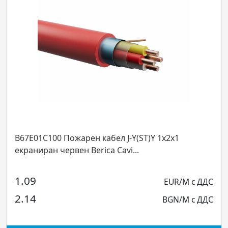
B67E01C100 Пожарен кабел J-Y(ST)Y 1x2x1
екраниран червен Berica Cavi...
1.09
EUR/M с ДДС
2.14
BGN/M с ДДС