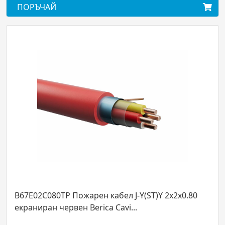
ПОРЪЧАЙ
B67E02C080TP Пожарен кабел J-Y(ST)Y 2x2x0.80
екраниран червен Berica Cavi...