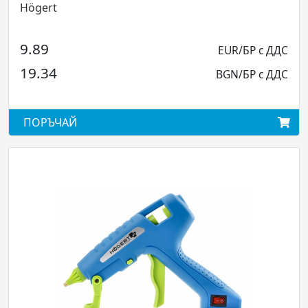
Högert
9.89
EUR/БР с ДДС
19.34
BGN/БР с ДДС
ПОРЪЧАЙ