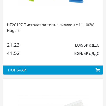
HT2C107 Пистолет за топъл силикон ф11,100W,
Högert
21.23
EUR/БР с ДДС
41.52
BGN/БР с ДДС
ПОРЪЧАЙ