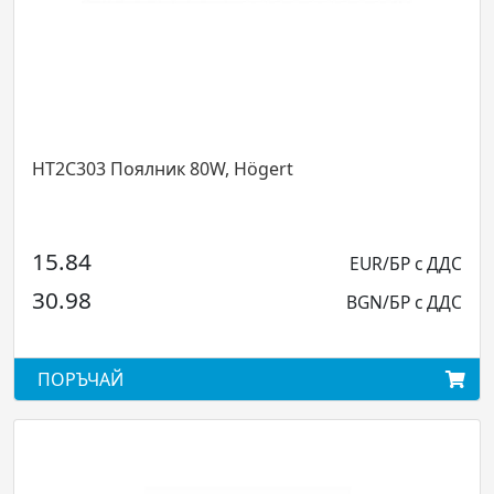
HT2C303 Поялник 80W, Högert
15.84
EUR/БР с ДДС
30.98
BGN/БР с ДДС
ПОРЪЧАЙ