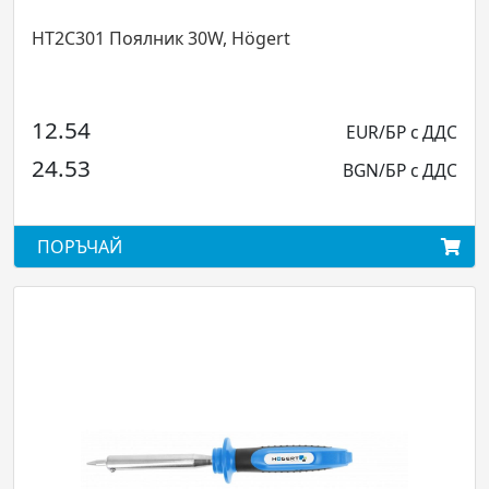
HT2C301 Поялник 30W, Högert
12.54
EUR/БР с ДДС
24.53
BGN/БР с ДДС
ПОРЪЧАЙ