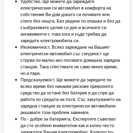
Удобство. Ще можете да зареждате
електрическия си автомобил в комфорта на
собствения Ви дом докато си почивате или
спите без нощта. Без редене по опашки и без да
съобразявате целия си ден и всичките си
ангажименти с това кога и къде трябва да
заредите електромобила си.
Икономичност. Всяко зареждане на Вашият
електрически автомобил със сигурност ще
струва по-малко ако ползвате домашна зарядна
станция. Така спестявате не само много време,
но и пари.
Предсказуемост. Ще можете да заредите по
всяко време без никакви рискове превозното
средство да остане без батерия и да спре да
работи по средата на пътя. Със закупуването на
зарядна станция за електрически автомобили
решавате този проблем завинаги.
По - добре за батерията. Експертите съветват
да сте особено внимателни как и колко често
зареждате Вашия електромобил. Колкото по-