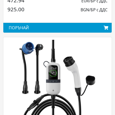
472.94
EUR/БР с ДДС
925.00
BGN/БР с ДДС
ПОРЪЧАЙ