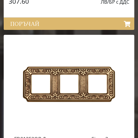
307.60
ЛВ/БР с ДДС
ПОРЪЧАЙ