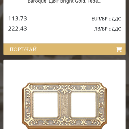
Baroque, цвят Bright Gold, Fede...
113.73
EUR/БР с ДДС
222.43
ЛВ/БР с ДДС
ПОРЪЧАЙ