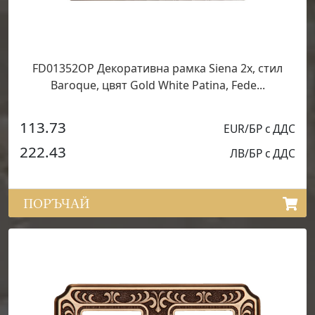
FD01352OP Декоративна рамка Siena 2х, стил
Baroque, цвят Gold White Patina, Fede...
113.73
EUR/БР с ДДС
222.43
ЛВ/БР с ДДС
ПОРЪЧАЙ