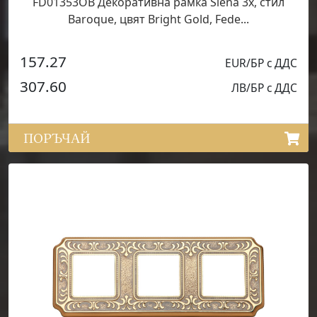
FD01353OB Декоративна рамка Siena 3х, стил
Baroque, цвят Bright Gold, Fede...
157.27
EUR/БР с ДДС
307.60
ЛВ/БР с ДДС
ПОРЪЧАЙ