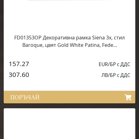
FD01353OP Декоративна рамка Siena 3х, стил
Baroque, цвят Gold White Patina, Fede...
157.27
EUR/БР с ДДС
307.60
ЛВ/БР с ДДС
ПОРЪЧАЙ