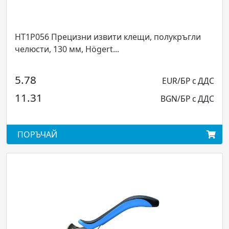
HT1P056 Прецизни извити клещи, полукръгли
челюсти, 130 мм, Högert...
5.78
EUR/БР с ДДС
11.31
BGN/БР с ДДС
ПОРЪЧАЙ