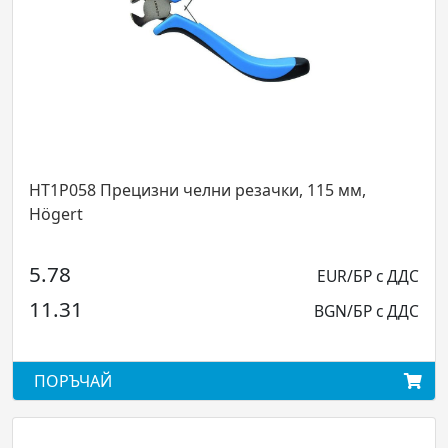
HT1P058 Прецизни челни резачки, 115 мм,
Högert
5.78
EUR/БР с ДДС
11.31
BGN/БР с ДДС
ПОРЪЧАЙ