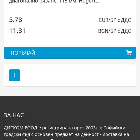
диагонално рязане, 115 мм. Högert...
5.78
EUR/БР с ДДС
11.31
BGN/БР с ДДС
ПОРЪЧАЙ
1
ЗА НАС
ДИСКОМ ЕООД е регистрирана през 2003г. в Софийски
градски съд с основен предмет на дейност - доставка на