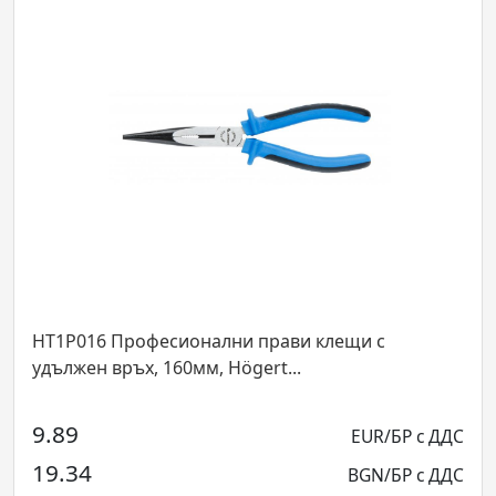
HT1P016 Професионални прави клещи с
удължен връх, 160мм, Högert...
9.89
EUR/БР с ДДС
19.34
BGN/БР с ДДС