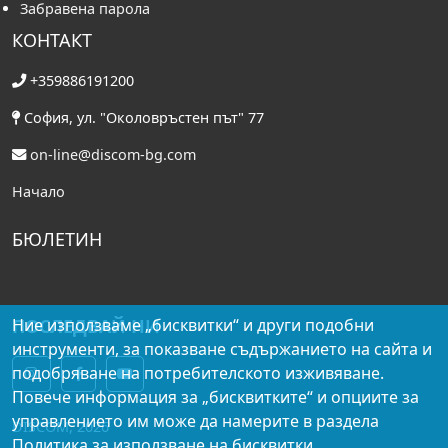
Забравена парола
КОНТАКТ
+359886191200
София, ул. "Околовръстен път" 77
on-line@discom-bg.com
Начало
БЮЛЕТИН
ПОСЛЕДВАЙ НИ
Ние използваме „бисквитки“ и други подобни
инструменти, за показване съдържанието на сайта и
подобряване на потребителското изживяване.
Повече информация за „бисквитките“ и опциите за
управлението им може да намерите в раздела
DISCOM, 2026
Политика за използване на бисквитки