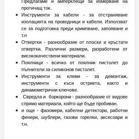
Предлагаме и амперклещи за измерване на 
протичащ ток.
Инструменти за кабели - 
за отстраняване 
изолацията на проводници и кабели. Използват 
се за подготовка преди кримпване, запояване и 
т.н
Отвертки - разнообразие от плоски и кръстати 
отвертки. Различни размери, разработени от 
висококачествени материали.  
Поялници - всичко от поялник пистолет до 
пълнители за силиконов пистолет.
Инструменти за клеми - за демонтаж, 
инструменти с къси остриета, както и 
динамометрични ключове.
 Свредла и  боркорони - разнообразие от видове 
спрямо материала, който ще бъде пробиван.
и още - фазомери, кабелни детектори, работни 
фенери, шублери, газови горелки, аксесоари и 
т.н.