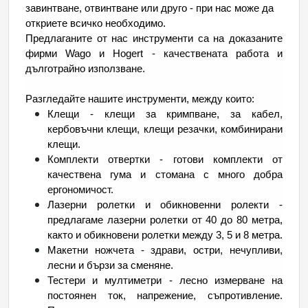
завинтване, отвинтване или друго - при нас може да 
откриете всичко необходимо.
Предлаганите от нас инструменти са на доказаните 
фирми Wago и Hogert - качествената работа и 
дълготрайно използване.
Разгледайте нашите инструменти, между които: 
Клещи - клещи за кримпване, за кабел, 
кербовъчни клещи, клещи резачки, комбинирани 
клещи. 
Комплекти отвертки -
 готови комплекти от 
качествена гума и стомана с много добра 
ергономичост.
Лазерни ролетки и обикновенни ролекти - 
предлагаме лазерни ролетки от 40 до 80 метра, 
както и обикновени ролетки между 3, 5 и 8 метра.
Макетни ножчета -
 здрави, остри, нечупливи, 
лесни и бързи за сменяне.
Тестери и мултиметри - лесно измерване на 
постоянен ток, напрежение, съпротивление. 