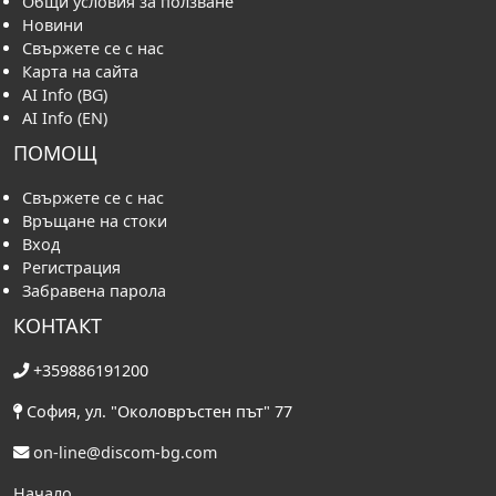
Общи условия за ползване
Новини
Свържете се с нас
Карта на сайта
AI Info (BG)
AI Info (EN)
ПОМОЩ
Свържете се с нас
Връщане на стоки
Вход
Регистрация
Забравена парола
КОНТАКТ
+359886191200
София, ул. "Околовръстен път" 77
on-line@discom-bg.com
Начало