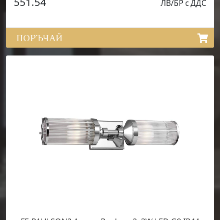
551.54
ЛВ/БР с ДДС
ПОРЪЧАЙ