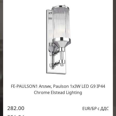
FE-PAULSON1 Аплик, Paulson 1x3W LED G9 IP44
Chrome Elstead Lighting
282.00
EUR/БР с ДДС