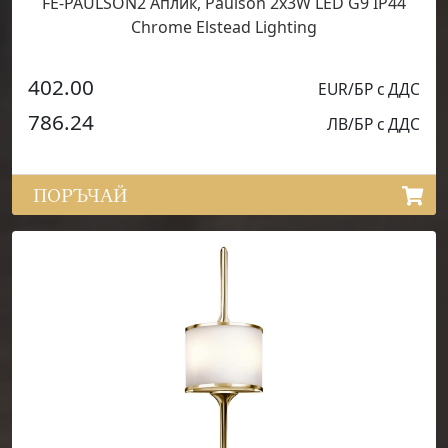
FE-PAULSON2 Аплик, Paulson 2x3W LED G9 IP44
Chrome Elstead Lighting
402.00
EUR/БР с ДДС
786.24
ЛВ/БР с ДДС
ПОРЪЧАЙ