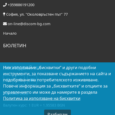
+359886191200
София, ул. "Околовръстен път" 77
on-line@discom-bg.com
Начало
БЮЛЕТИН
ПОСЛЕДВАЙ НИ
Ние използваме „бисквитки“ и други подобни
инструменти, за показване съдържанието на сайта и
подобряване на потребителското изживяване.
Повече информация за „бисквитките“ и опциите за
управлението им може да намерите в раздела
DISCOM, 2026
Политика за използване на бисквитки
Валутен курс: 1 EUR = 1.95583 BGN
Разбирам