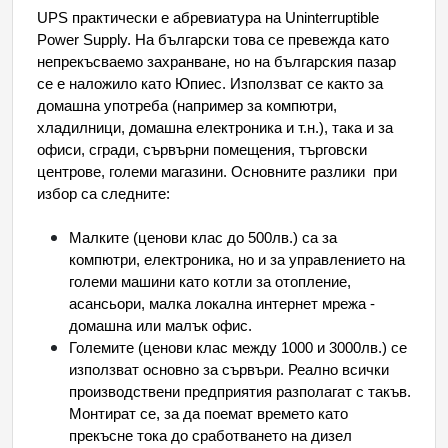
UPS практически е абревиатура на Uninterruptible 
Power Supply. На български това се превежда като 
непрекъсваемо захранване, но на българския пазар 
се е наложило като Юпиес. Използват се както за 
домашна употреба (например за компютри, 
хладилници, домашна електроника и т.н.), така и за 
офиси, сгради, сървърни помещения, търговски 
центрове, големи магазини. Основните разлики  при 
избор са следните:
Малките (ценови клас до 500лв.) са за 
компютри, електроника, но и за управлението на 
големи машини като котли за отопление, 
асансьори, малка локална интернет мрежа - 
домашна или малък офис.
Големите (ценови клас между 1000 и 3000лв.) се 
използват основно за сървъри. Реално всички 
производствени предприятия разполагат с такъв. 
Монтират се, за да поемат времето като 
прекъсне тока до сработването на дизел 