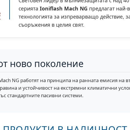
Световен лидер в мълниезащитата с над 40 
серията
Ioniflash Mach NG
предлагат най-в
технологията за изпреварващо действие, з
съоръжения в целия свят.
т ново поколение
ach NG работят на принципа на ранната емисия на въ
равина и устойчивост на екстремни климатични услов
със стандартните пасивни системи.
ПРОДУКТИ В НАЛИЧНОСТ