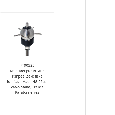
FT90325
Мълниеприемник с
изпрев. действие
Ioniflash Mach NG 25µs,
само глава, France
Paratonnerres