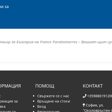
и за
тньор за България на France Paratonnerres – Вашият щит с
ОРМАЦИЯ
ПОМОЩ
КОНТАКТ
с
Свържете се с нас
+35988619120
рмация за
Връщане на стоки
София, ул.
вка
Вход
"Околовръстен 
рация за
Регистрация