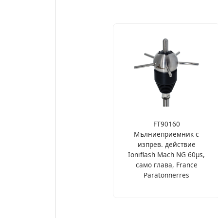
FT90160
Мълниеприемник с
изпрев. действие
Ioniflash Mach NG 60µs,
само глава, France
Paratonnerres