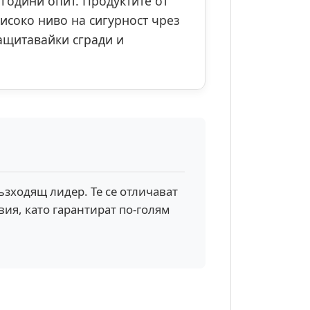
години опит. Продуктите от
исоко ниво на сигурност чрез
ащитавайки сгради и
зходящ лидер. Те се отличават
ия, като гарантират по-голям