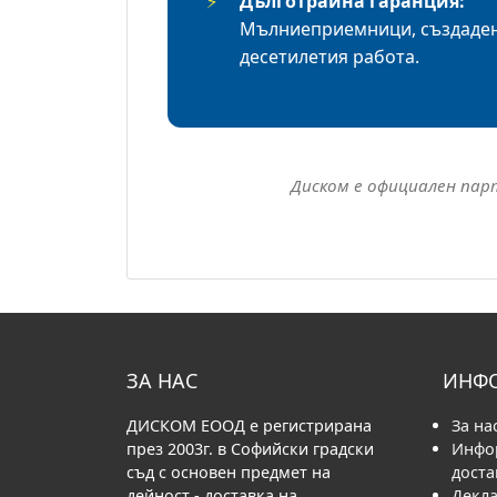
⚡
Дълготрайна гаранция:
Мълниеприемници, създаден
десетилетия работа.
Диском е официален пар
ЗА НАС
ИНФ
ДИСКОМ ЕООД е регистрирана
За на
през 2003г. в Софийски градски
Инфо
съд с основен предмет на
доста
дейност - доставка на
Декла