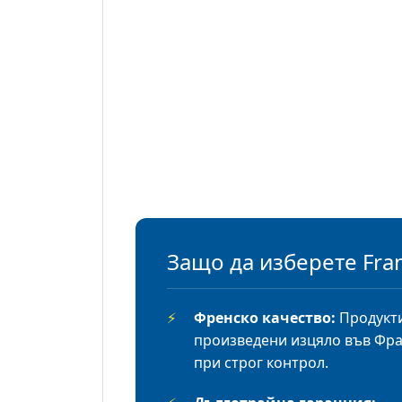
Защо да изберете Fra
⚡
Френско качество:
Продукти
произведени изцяло във Фр
при строг контрол.