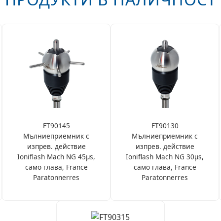
FT90145
FT90130
Мълниеприемник с
Мълниеприемник с
изпрев. действие
изпрев. действие
Ioniflash Mach NG 45µs,
Ioniflash Mach NG 30µs,
само глава, France
само глава, France
Paratonnerres
Paratonnerres