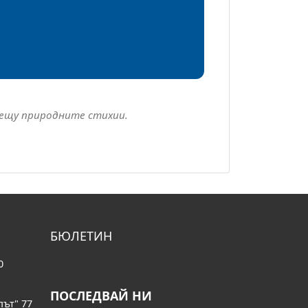
рещу природните стихии.
БЮЛЕТИН
0
ПОСЛЕДВАЙ НИ
път" 77