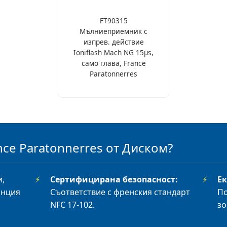
FT90315
Мълниеприемник с
изпрев. действие
Ioniflash Mach NG 15µs,
само глава, France
Paratonnerres
nce Paratonnerres от Диском?
,
⚡
Сертифицирана безопасност:
⚡
Ек
анция
Съответствие с френския стандарт
По
NFC 17-102.
зо