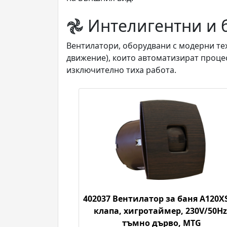
𖣘 Интелигентни и
Вентилатори, оборудвани с модерни те
движение), които автоматизират проце
изключително тиха работа.
402037 Вентилатор за баня A120XS
клапа, хигротаймер, 230V/50Hz
тъмно дърво, MTG