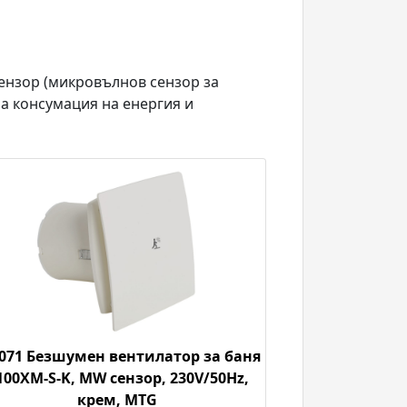
сензор (микровълнов сензор за
а консумация на енергия и
071 Безшумен вентилатор за баня
100XM-S-K, MW сензор, 230V/50Hz,
крем, MTG