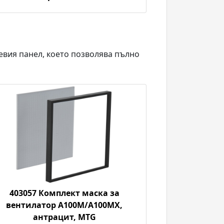
евия панел, което позволява пълно
403057 Комплект маска за
вентилатор A100M/A100MX,
антрацит, MTG