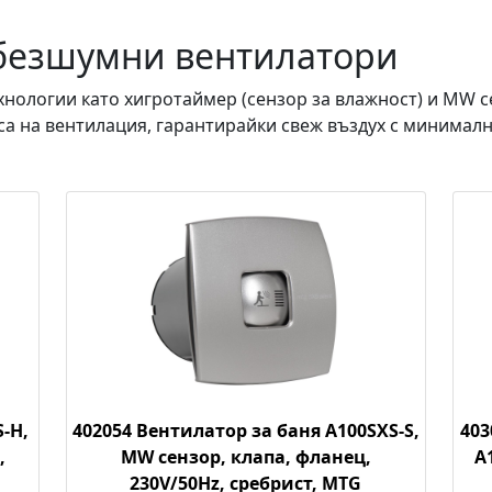
 безшумни вентилатори
хнологии като хигротаймер (сензор за влажност) и MW 
са на вентилация, гарантирайки свеж въздух с минималн
-H,
402054 Вентилатор за баня A100SXS-S,
403
,
MW сензор, клапа, фланец,
A
230V/50Hz, сребрист, MTG