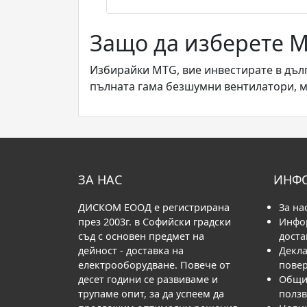
Защо да изберете 
Избирайки MTG, вие инвестирате в дъл
пълната гама безшумни вентилатори, мо
ЗА НАС
ИНФ
ДИСКОМ ЕООД е регистрирана
За на
през 2003г. в Софийски градски
Инфо
съд с основен предмет на
доста
дейност - доставка на
Декла
електрооборудване. Повече от
пове
десет години се развиваме и
Общи 
трупаме опит, за да успеем да
полз