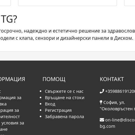
MTG?
госрочно, надеждно и естетично решение за здравослов
дели с клапа, сензори и дизайнерски панели в Диском.
ОРМАЦИЯ
ПОМОЩ
КОНТАКТ
с
Свържете се с нас
+35988619120
рмация за
Връщане на стоки
София, ул.
вка
Вход
"Околовръстен 
рация за
Регистрация
рителност
Забравена парола
on-line@disc
условия за
bg.com
ване