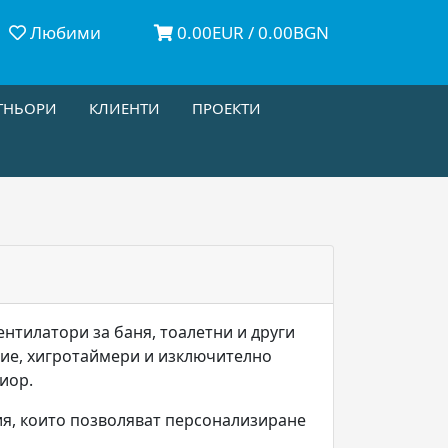
Любими
0.00EUR / 0.00BGN
ТНЬОРИ
КЛИЕНТИ
ПРОЕКТИ
нтилатори за баня, тоалетни и други
ние, хигротаймери и изключително
риор.
ия, които позволяват персонализиране