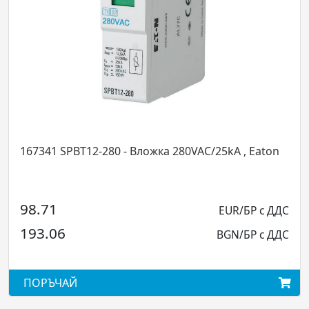
167592 SPCT2-280 - В
 - Вложка 280VAC/25kA , Eaton
27.59
EUR/БР с ДДС
53.96
BGN/БР с ДДС
ПОРЪЧАЙ