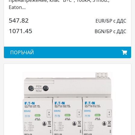
ас "В+С", 100kA, 5 mod.,
пренапрежение, клас "
84.72
EUR/БР с ДДС
165.70
BGN/БР с ДДС
ПОРЪЧАЙ