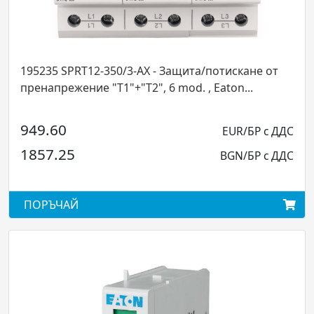
168741 SPET2-280/1 
/3-AX - Защита/потискане от
клас "T2"/10kA , Eaton.
+"T2", 6 mod. , Eaton...
22.68
EUR/БР с ДДС
44.36
BGN/БР с ДДС
ПОРЪЧАЙ