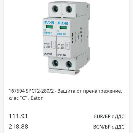
/2 - Защита от пренапрежение,
158309 SPBT12-280/2 
пренапрежение, клас "
169.39
EUR/БР с ДДС
331.30
BGN/БР с ДДС