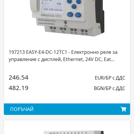
- Електронно реле за
197217 EASY-E4-UC-8RE1 - Вх
rnet, 24V DC, Eat...
допълнение 4 за контролнот
12/24...
EUR/БР с ДДС
121.07
BGN/БР с ДДС
236.79
ПОРЪЧАЙ