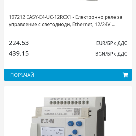
 - Електронно реле за
197216 EASY-E4-AC-12RCX1 - 
thernet, 12/24V ...
управление с светодиоди, Eth
231.13
EUR/БР с ДДС
452.05
BGN/БР с ДДС
ПОРЪЧАЙ