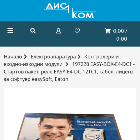
0.00 /
0.00
Начало
Електроапаратура
Контролери и
входно-изходни модули
197228 EASY-BOX-E4-DC1 -
Стартов пакет, реле EASY-E4-DC-12TC1, кабел, лиценз
за софтуер easySoft, Eaton