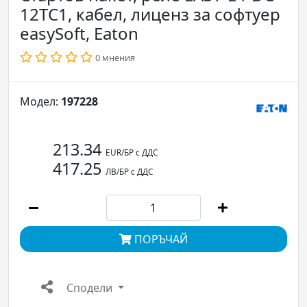
12TC1, кабел, лиценз за софтуер
easySoft, Eaton
0 мнения
Модел:
197228
213.34
EUR/БР с ДДС
417.25
ЛВ/БР с ДДС
ПОРЪЧАЙ
Сподели