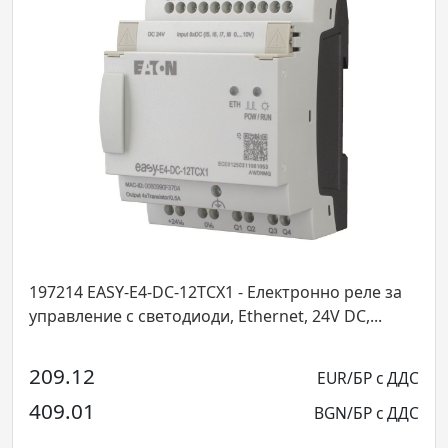
 - Електронно реле за
197218 EASY-E4-UC-16RE1 - В
Ethernet, 24V DC,...
допълнение 8 за контролното 
EUR/БР с ДДС
202.51
BGN/БР с ДДС
396.08