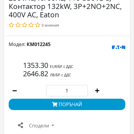
Контактор 132kW, 3P+2NO+2NC,
400V AC, Eaton
0 мнения
Модел:
КМ012245
1353.30
EUR/БР. с ДДС
2646.82
ЛВ/БР. с ДДС
ПОРЪЧАЙ
Сподели