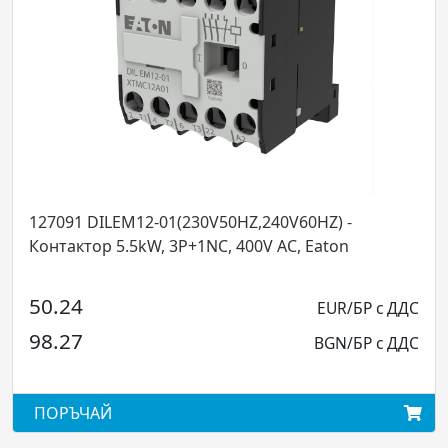
EM12-01(230V50HZ,240V60HZ) -
112428 DILM3
Контактор 5.5kW, 3P+1NC, 400V AC, Eaton
Кон
EUR/БР с ДДС
95.11
BGN/БР с ДДС
186.02
ПОРЪЧАЙ