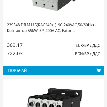
M115(RAC240), (190-240VAC,50/60Hz) -
107013 DILM17
Контактор 55kW, 3P, 400V AC, Eaton...
Конт
EUR/БР с ДДС
494.89
BGN/БР с ДДС
967.92
ПОРЪЧАЙ