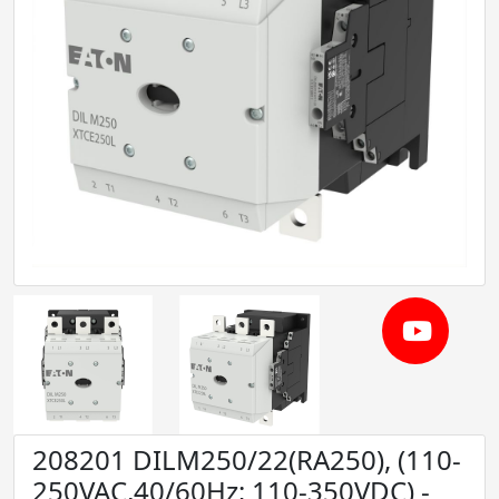
208201 DILM250/22(RA250), (110-
250VAC,40/60Hz; 110-350VDC) -