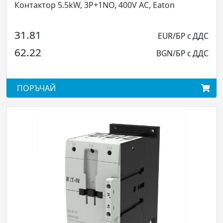
Контактор 5.5kW, 3P+1NO, 400V AC, Eaton
Реверсивен к-
400...
EUR/БР с ДДС
162.05
BGN/БР с ДДС
316.94
ПОРЪЧАЙ