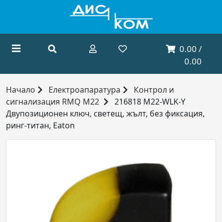
0.00 /
0.00
Начало
Електроапаратура
Контрол и
сигнализация RMQ M22
216818 M22-WLK-Y
Двупозиционен ключ, светещ, жълт, без фиксация,
ринг-титан, Eaton