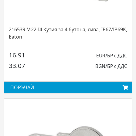
ва, IP67/IP69K,
216421 M22-XD-S Капачка за бутон, че
несветеща, Eaton...
1.06
EUR/БР с ДДС
E
2.07
BGN/БР с ДДС
BG
ПОРЪЧАЙ