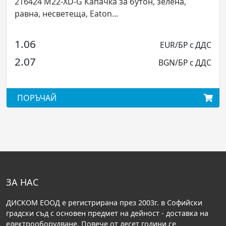
 зелена,
216443 M22-XDL-G Капачка за бутон, з
равна, светеща, Eaton...
1.22
EUR/БР с ДДС
E
2.39
BGN/БР с ДДС
BG
ПОРЪЧАЙ
ЗА НАС
ДИСКОМ ЕООД е регистрирана през 2003г. в Софийски
градски съд с основен предмет на дейност - доставка на
електрооборудване. Повече от десет години се