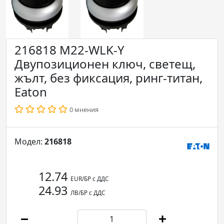
216818 M22-WLK-Y
Двупозиционен ключ, светещ,
жълт, без фиксация, ринг-титан,
Eaton
0 мнения
Модел:
216818
12.74
EUR/БР с ДДС
24.93
ЛВ/БР с ДДС