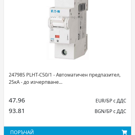
T-C50/1 - Автoматичен предпазител,
248038 PLHT-
зчерпване...
3P 63A крива C 
127.72
EUR/БР с ДДС
249.79
BGN/БР с ДДС
ПОРЪЧАЙ