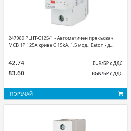
T-C125/1 - Автоматичен прекъсвач
248036 PLHT-
 крива C 15kA, 1.5 мод., Eaton - д...
3P 40A крива C 
130.70
EUR/БР с ДДС
255.63
BGN/БР с ДДС
ПОРЪЧАЙ