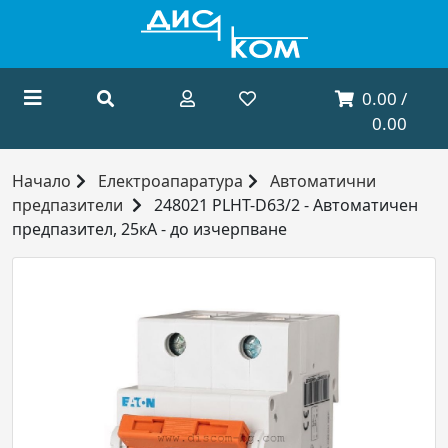
0.00 /
0.00
Начало
Електроапаратура
Автоматични
предпазители
248021 PLHT-D63/2 - Автoматичен
предпазител, 25кА - до изчерпване