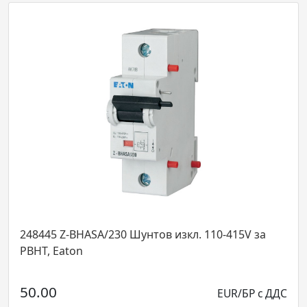
HASA/230 Шунтов изкл. 110-415V за
247987 PLHT-
n
1P 80A крива C 
40.69
EUR/БР с ДДС