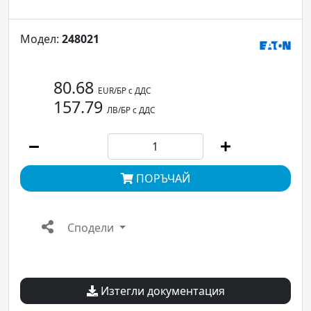
Модел:
248021
80.68
EUR/БР с ДДС
157.79
ЛВ/БР с ДДС
ПОРЪЧАЙ
Сподели
Изтегли документация