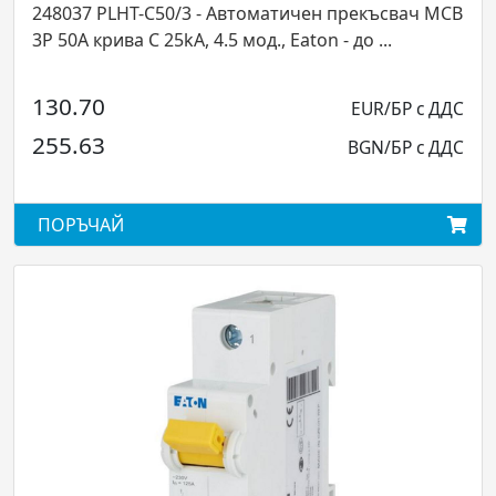
HT-C50/3 - Автоматичен прекъсвач MCB
247988 PLHT-
а C 25kA, 4.5 мод., Eaton - до ...
MCB 1P 100A кр
42.74
EUR/БР с ДДС
83.60
BGN/БР с ДДС
ПОРЪЧАЙ