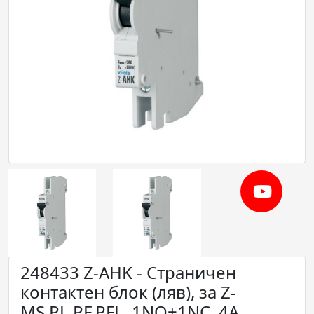
248433 Z-AHK - Страничен
контактен блок (ляв), за Z-
MS,PL,PF,PFL, 1NO+1NC, 4A,