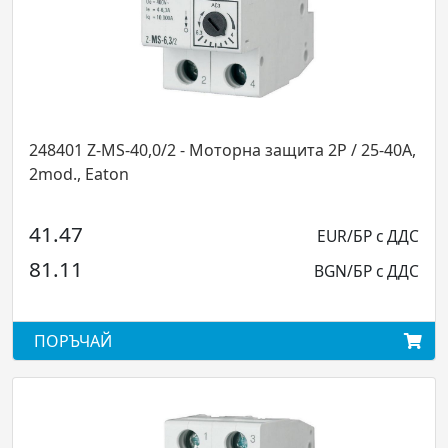
01 Z-MS-40,0/2 - Моторна защита 2P / 25-40A,
248400 
., Eaton
2mod., 
47
34.97
EUR/БР с ДДС
11
68.39
BGN/БР с ДДС
ЪЧАЙ
ПОРЪЧ