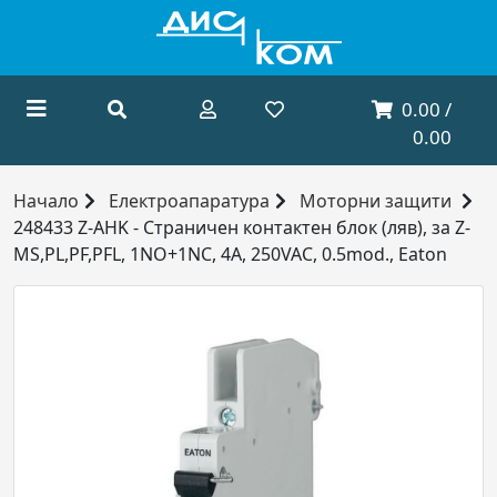
0.00 /
0.00
Начало
Електроапаратура
Моторни защити
248433 Z-AHK - Страничен контактен блок (ляв), за Z-
MS,PL,PF,PFL, 1NO+1NC, 4A, 250VAC, 0.5mod., Eaton