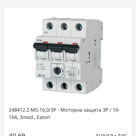
S-16,0/3Р - Моторна защита 3P / 10-
248397 
 3mod., Eaton
2mod., 
69
25.97