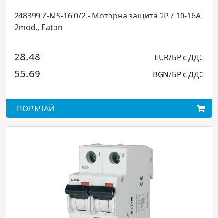
99 Z-MS-16,0/2 - Моторна защита 2P / 10-16A,
248398 
., Eaton
10A, 2m
48
26.21
EUR/БР с ДДС
69
51.26
BGN/БР с ДДС
ЪЧАЙ
ПОРЪЧ