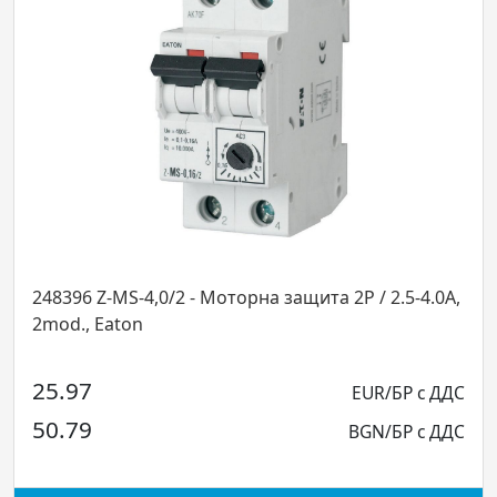
96 Z-MS-4,0/2 - Моторна защита 2P / 2.5-4.0A,
248433 
., Eaton
за Z-MS,
97
14.46
EUR/БР с ДДС
79
28.28
BGN/БР с ДДС