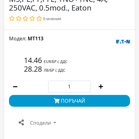
250VAC, 0.5mod., Eaton
0 мнения
Модел:
МТ113
14.46
EUR/БР с ДДС
28.28
ЛВ/БР с ДДС
ПОРЪЧАЙ
Сподели