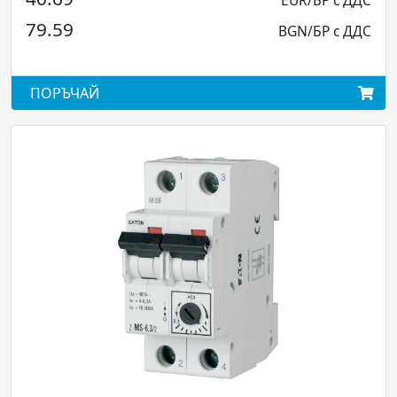
EUR/БР с ДДС
59
50.79
BGN/БР с ДДС
ЪЧАЙ
ПОРЪЧ