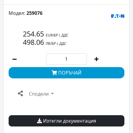
Модел:
259076
254.65
EUR/БР с ДДС
498.06
ЛВ/БР с ДДС
ПОРЪЧАЙ
Сподели
Изтегли документация