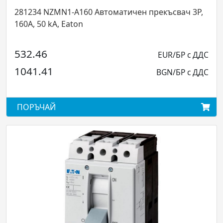
NZMN1-A160 Автоматичен прекъсвач 3P,
111969 LZMN
kA, Eaton
Eaton
EUR/БР с ДДС
1080.24
1
BGN/БР с ДДС
2112.77
АЙ
ПОРЪЧАЙ