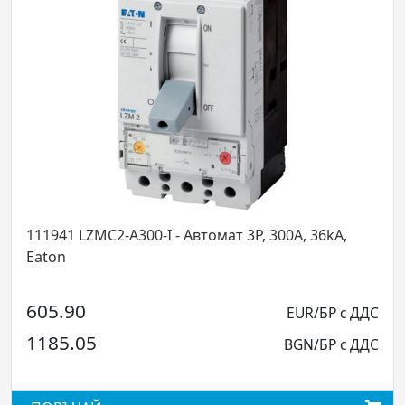
ZMC2-A300-I - Автомат 3Р, 300А, 36kA,
111896 LZMC
Eaton
EUR/БР с ДДС
258.00
5
BGN/БР с ДДС
504.60