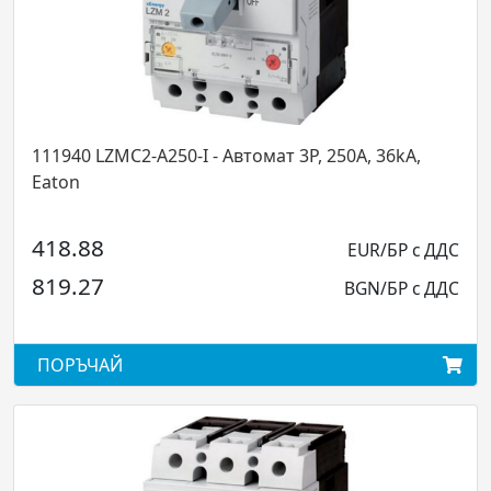
ZMC2-A250-I - Автомат 3P, 250А, 36kA,
111968 LZMN
Eaton
EUR/БР с ДДС
1031.18
BGN/БР с ДДС
2016.82
АЙ
ПОРЪЧАЙ