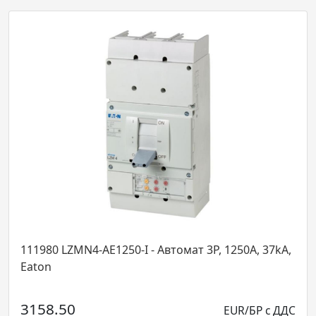
ZMN4-AE1250-I - Автомат 3P, 1250А, 37kA,
118965 NZM
прекъсвач с
Eaton...
0
EUR/БР с ДДС
1152.34