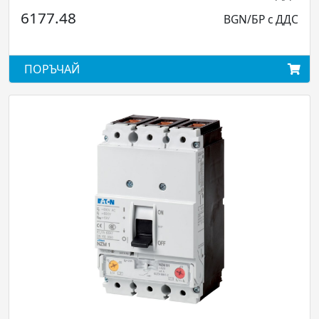
8
BGN/БР с ДДС
2253.77
АЙ
ПОРЪЧАЙ