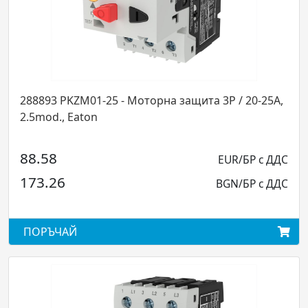
ита 3P / 20-25A,
278485 PKZM01-12 - Моторна защита 3P
on
2.5mod., Eaton
57.82
EUR/БР с ДДС
113.08
BGN/БР с ДДС
ПОРЪЧАЙ