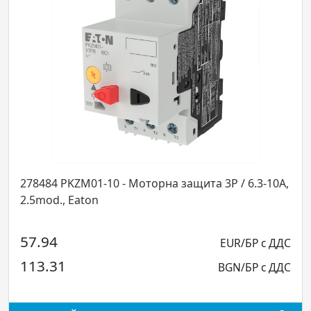
та 3P / 6.3-10A,
278481 PKZM01-2,5 - Моторна защита 
on
2.5A, 2.5mod., E
49.50
EUR/БР с ДДС
96.81
BGN/БР с ДДС