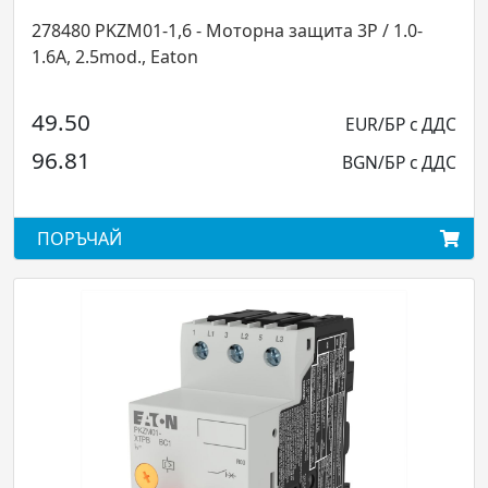
защита 3P / 1.0-
283383 PKZM01-20 - Моторна защита 3P 
, Eaton
2.5mod., Eaton
69.54
EUR/БР с ДДС
136.01
BGN/БР с ДДС
ПОРЪЧАЙ