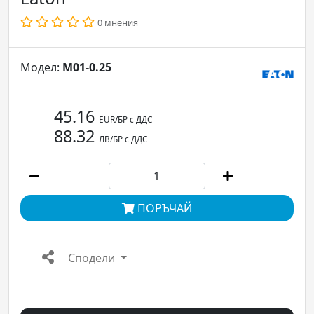
0 мнения
Модел:
М01-0.25
45.16
EUR/БР с ДДС
88.32
ЛВ/БР с ДДС
ПОРЪЧАЙ
Сподели