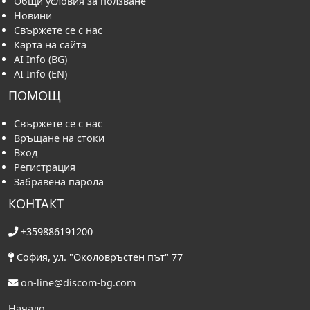
Общи условия за ползване
Новини
Свържете се с нас
Карта на сайта
AI Info (BG)
AI Info (EN)
ПОМОЩ
Свържете се с нас
Връщане на стоки
Вход
Регистрация
Забравена парола
КОНТАКТ
+359886191200
София, ул. "Околовръстен път" 77
on-line@discom-bg.com
Начало