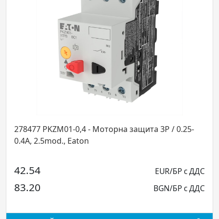
 Моторна защита 3P / 0.25-
278481 PKZM01-2,5 - Мотор
mod., Eaton
2.5A, 2.5mod
49.50
EUR/БР с ДДС
96.81
BGN/БР с ДДС