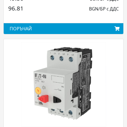
136.01
BGN/БР с ДДС
АЙ
ПОРЪЧАЙ