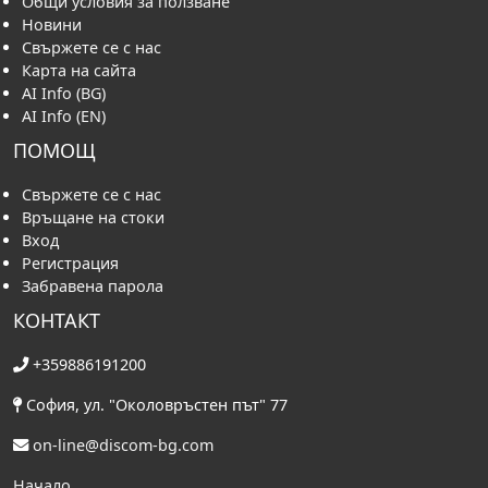
Общи условия за ползване
Новини
Свържете се с нас
Карта на сайта
AI Info (BG)
AI Info (EN)
ПОМОЩ
Свържете се с нас
Връщане на стоки
Вход
Регистрация
Забравена парола
КОНТАКТ
+359886191200
София, ул. "Околовръстен път" 77
on-line@discom-bg.com
Начало