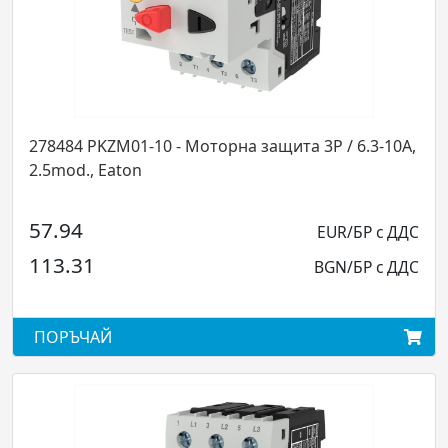
оторна защита 3P / 6.3-10A,
278485 PKZM01-12 - Моторна
 Eaton
2.5mod., Ea
57.82
EUR/БР с ДДС
113.08
BGN/БР с ДДС
АЙ
ПОРЪЧАЙ