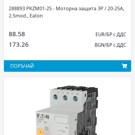
оторна защита 3P / 20-25A,
283390 PKZM01-16 - Моторна 
 Eaton
2.5mod., Ea
59.54
EUR/БР с ДДС
116.46
BGN/БР с ДДС
АЙ
ПОРЪЧАЙ