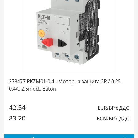
ащита 3P / 0.25-
278481 PKZM01-2,5 - Моторна защита 
, Eaton
2.5A, 2.5mod., E
49.50
EUR/БР с ДДС
96.81
BGN/БР с ДДС