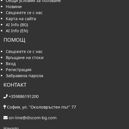
Общи условия за ползване
Новини
Свържете се с нас
Карта на сайта
AI Info (BG)
AI Info (EN)
ПОМОЩ
Свържете се с нас
Връщане на стоки
Вход
Регистрация
Забравена парола
КОНТАКТ
+359886191200
София, ул. "Околовръстен път" 77
on-line@discom-bg.com
Начало