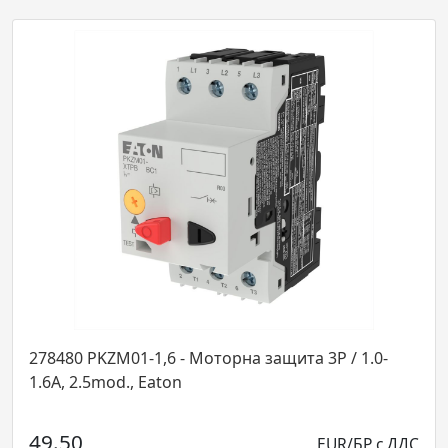
защита 3P / 1.0-
283383 PKZM01-20 - Моторна защита 3P 
, Eaton
2.5mod., Eaton
69.54
EUR/БР с ДДС