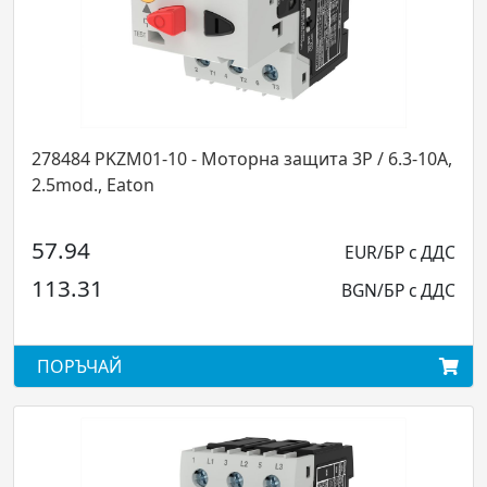
та 3P / 6.3-10A,
278485 PKZM01-12 - Моторна защита 3P
on
2.5mod., Eaton
57.82
EUR/БР с ДДС
113.08
BGN/БР с ДДС
ПОРЪЧАЙ