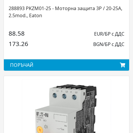
ита 3P / 20-25A,
283390 PKZM01-16 - Моторна защита 3P 
on
2.5mod., Eaton
59.54
EUR/БР с ДДС
116.46
BGN/БР с ДДС
ПОРЪЧАЙ