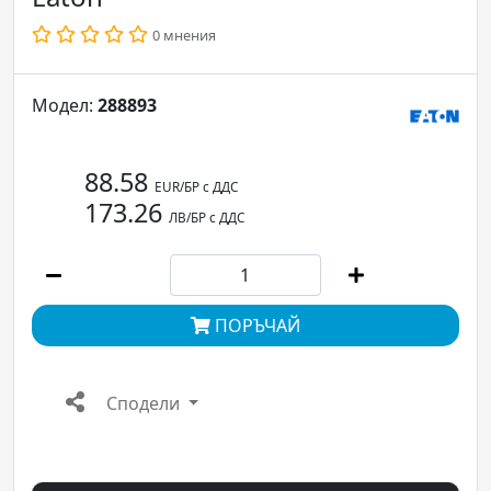
0 мнения
Модел:
288893
88.58
EUR/БР с ДДС
173.26
ЛВ/БР с ДДС
ПОРЪЧАЙ
Сподели