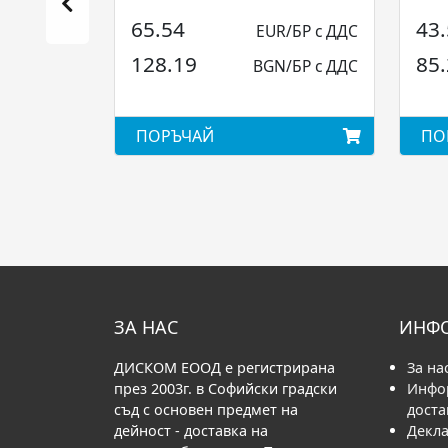
Eaton...
65.54
43
EUR/БР с ДДС
128.19
85
BGN/БР с ДДС
ПОРЪЧАЙ
ПО
ЗА НАС
ИНФ
ДИСКОМ ЕООД е регистрирана
За на
през 2003г. в Софийски градски
Инфо
съд с основен предмет на
доста
дейност - доставка на
Декла