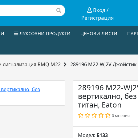
Вход /
Регистрация
ЗИ
ЛУКСОЗНИ ПРОДУКТИ
ЦЕНОВИ ЛИСТИ
ПАР
и сигнализация RMQ M22
289196 M22-WJ2V Джойстик 
289196 M22-WJ2
вертикално, без
титан, Eaton
0 мнения
Модел:
Б133