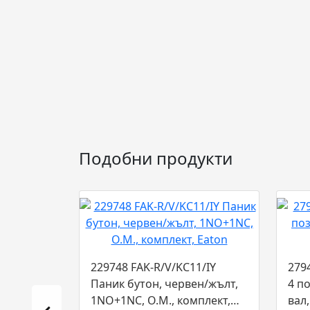
Подобни продукти
229748 FAK-R/V/KC11/IY
279
Паник бутон, червен/жълт,
4 п
1NO+1NC, О.М., комплект,
вал,