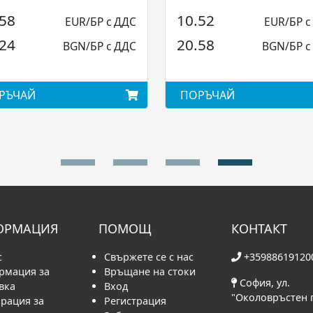
Eaton...
.58
10.52
EUR/БР с ДДС
EUR/БР с
.24
20.58
BGN/БР с ДДС
BGN/БР с
РЪЧАЙ
ПОРЪЧАЙ
ОРМАЦИЯ
ПОМОЩ
КОНТАКТ
с
Свържете се с нас
+35988619120
рмация за
Връщане на стоки
София, ул.
вка
Вход
"Околовръстен 
рация за
Регистрация