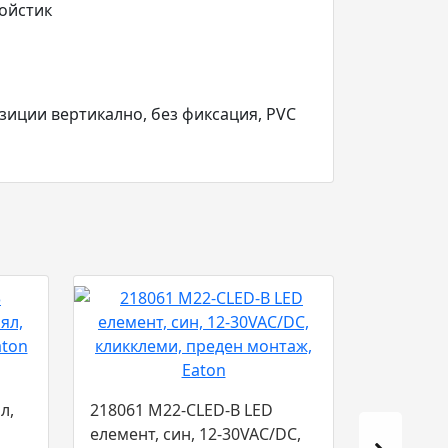
жойстик
зиции вертикално, без фиксация, PVC
л,
218061 M22-CLED-B LED
елемент, син, 12-30VAC/DC,