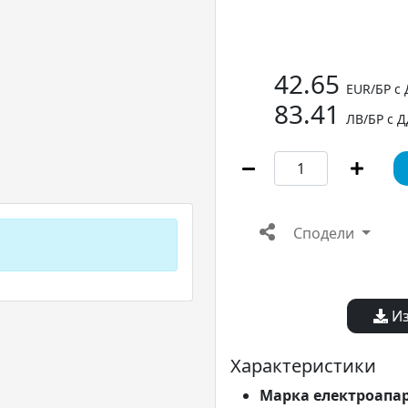
42.65
EUR/БР с
83.41
ЛВ/БР с 
Сподели
Из
Характеристики
Марка електроапа