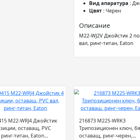
Вид апаратура
: Д
Цвят
: Черен
Описание
M22-WJ2V Джойстик 2 по
вал, ринг-титан, Eaton
415 M22-WRJ4 Джойстик
216873 M22S-WRK3
озиции, оставащ, PVC
Трипозиционен ключ, бя
 ринг-титан, Eaton...
оставащ, ринг-черен,