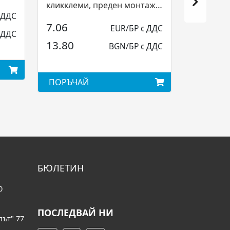
кликклеми, преден монтаж,
 ДДС
Eaton...
7.06
EUR/БР с ДДС
 ДДС
13.80
BGN/БР с ДДС
ПОРЪЧАЙ
БЮЛЕТИН
0
ПОСЛЕДВАЙ НИ
път" 77