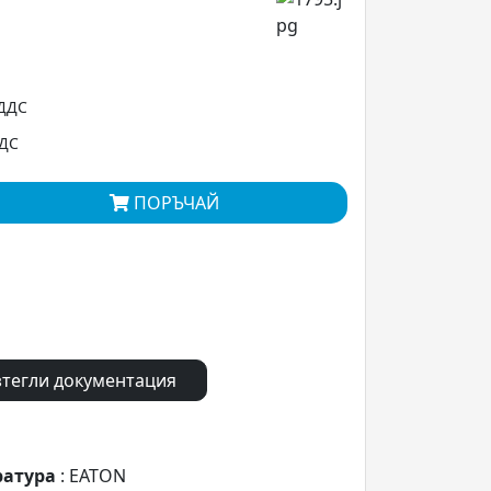
 ДДС
ДДС
ПОРЪЧАЙ
тегли документация
ратура
: EATON