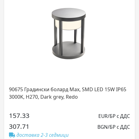
x, SMD LED 15W IP65
90455 Градински болард Free,
3000K, Dark grey, Redo
283.58
EUR/БР с ДДС
554.64
BGN/БР с ДДС
доставка 2-3 седмици