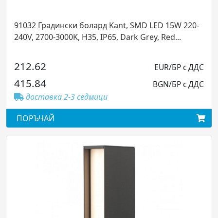
t, SMD LED 15W 220-
90365 Градински болард Zeus, 
Dark Grey, Red...
IP54 3000K, H750, цвят Dark grey
172.19
EUR/БР с ДДС
336.77
BGN/БР с ДДС
доставка 2-3 седмици
ПОРЪЧАЙ