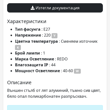
Изтегли документация
Характеристики
Tип фасунга
: E27
Напрежение
: 220
V
Цветна температура
: Сменяем източник
K
Брой лампи
: 1
Марка Осветление
: REDO
Влагозащита IP
: 44
Мощност Осветление
: 40-60
W
Описание
Външен стълб от лят алуминий, тъмно сив цвят,
бяло опал поликарбонатен разпръсквач.