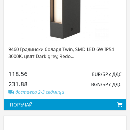
, SMD LED 6W IP54
90448 Градински пикел Torch, L
.
3000K, H1200, цвят Dark grey, Re
58.81
EUR/БР с ДДС
115.03
BGN/БР с ДДС
доставка 2-3 седмици
ПОРЪЧАЙ