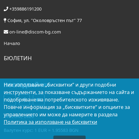
+359886191200
София, ул. "Околовръстен път" 77
on-line@discom-bg.com
Начало
БЮЛЕТИН
ПОСЛЕДВАЙ НИ
Ние използваме „бисквитки“ и други подобни
инструменти, за показване съдържанието на сайта и
подобряване на потребителското изживяване.
Повече информация за „бисквитките“ и опциите за
управлението им може да намерите в раздела
DISCOM, 2026
Политика за използване на бисквитки
Валутен курс: 1 EUR = 1.95583 BGN