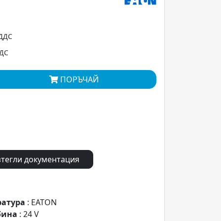
 ДДС
ДДС
ПОРЪЧАЙ
тегли документация
ратура
: EATON
бина
: 24 V