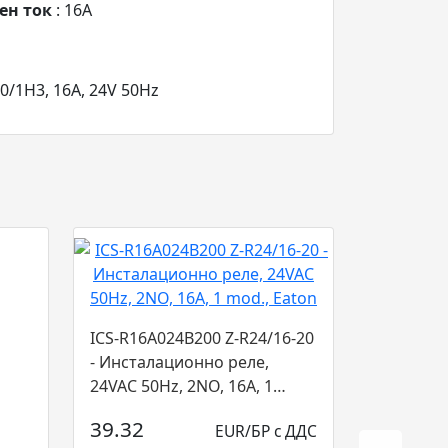
ен ток
: 16A
/1H3, 16А, 24V 50Hz
ICS-R16A024B200 Z-R24/16-20
- Инсталационно реле,
24VAC 50Hz, 2NO, 16A, 1
mod., Eaton...
39.32
EUR/БР с ДДС