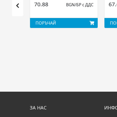
70.88
67
BGN/БР с ДДС
ПОРЪЧАЙ
ПО
ЗА НАС
ИНФ