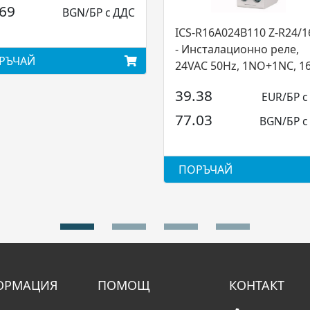
.69
BGN/БР с ДДС
ICS-R16A024B110 Z-R24/1
- Инсталационно реле,
РЪЧАЙ
24VAC 50Hz, 1NO+1NC, 16
mod., Eato...
39.38
EUR/БР с
77.03
BGN/БР с
ПОРЪЧАЙ
ОРМАЦИЯ
ПОМОЩ
КОНТАКТ