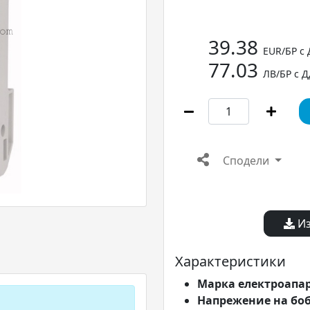
39.38
EUR/БР с
77.03
ЛВ/БР с 
Сподели
Из
Характеристики
Марка електроапа
Напрежение на бо