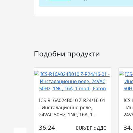
Подобни продукти
ICS-R16A024B010 Z-R24/16-01
ICS
- Инсталационно реле,
- И
24VAC 50Hz, 1NC, 16A, 1
24VA
mod., Eaton...
mod.
36.24
34
EUR/БР с ДДС