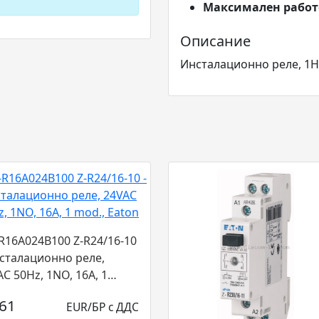
Максимален работ
Описание
Инсталационно реле, 1H0
-R16A024B100 Z-R24/16-10
нсталационно реле,
C 50Hz, 1NO, 16A, 1
, Eaton...
.61
EUR/БР с ДДС