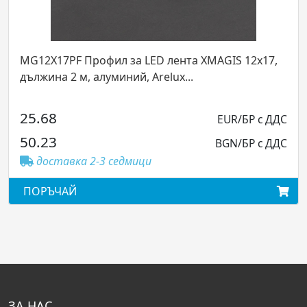
12x17,
LP25CR SBK Елемент за закрепване на тръб
LED лента 25мм XLOOP на таван 350-630мм
Arelu...
БР с ДДС
24.58
EUR/БР 
БР с ДДС
48.07
BGN/БР 
доставка 2-3 седмици
ПОРЪЧАЙ