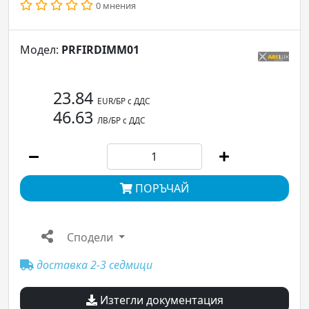
0 мнения
Модел:
PRFIRDIMM01
23.84
EUR/БР с ДДС
46.63
ЛВ/БР с ДДС
ПОРЪЧАЙ
Сподели
доставка 2-3 седмици
Изтегли документация