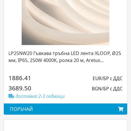
 Ø25
MG12X17SK Гъвкав профил за LED лента XM
12x17, 2х 0,50 см, стомана, white, Arelux...
53.32
БР с ДДС
EUR/БР 
104.28
БР с ДДС
BGN/БР 
доставка 2-3 седмици
ПОРЪЧАЙ