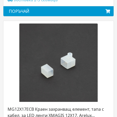
ПОРЪЧАЙ
апа с
LP25CWF SBK Краен елемент за закрепване 
.
тръбна LED лента от 25 mm XLOOP на таван