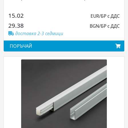
...
БР с ДДС
18.80
EUR/БР 
БР с ДДС
36.78
BGN/БР 
доставка 2-3 седмици
ПОРЪЧАЙ