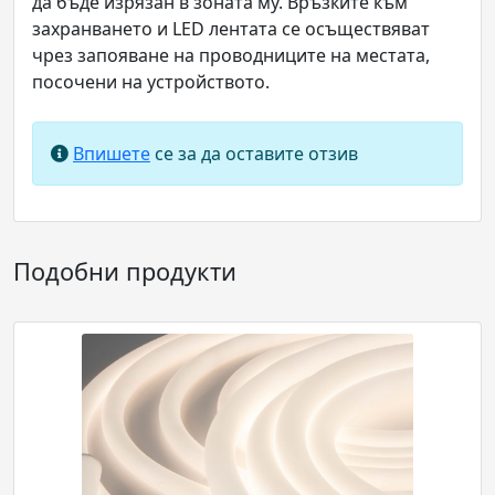
да бъде изрязан в зоната му. Връзките към
захранването и LED лентата се осъществяват
чрез запояване на проводниците на местата,
посочени на устройството.
Впишете
се за да оставите отзив
Подобни продукти