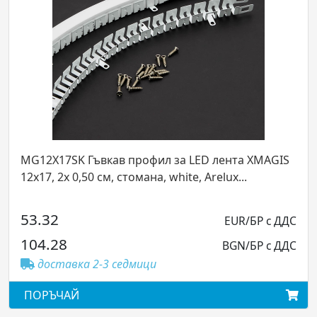
л за LED лента XMAGIS
LP25CWF SBK Краен елемент 
 white, Arelux...
тръбна LED лента от 25 mm 
...
EUR/БР с ДДС
18.80
BGN/БР с ДДС
36.78
доставка 2-3 седмици
ПОРЪЧАЙ