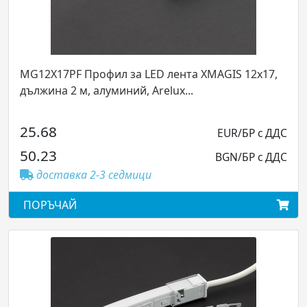
 лента XMAGIS 12x17,
LP25NW20 Гъвкава тръбна LED 
elux...
мм, IP65, 250W 4000K, ролка 20
1886.41
EUR/БР с ДДС
3689.50
BGN/БР с ДДС
доставка 2-3 седмици
ПОРЪЧАЙ