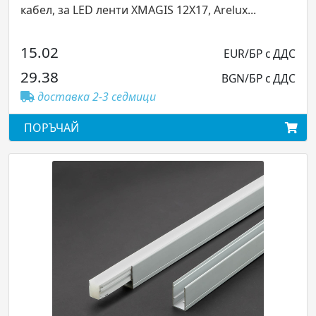
 12X17, Arelux...
интериорно приложение, IP44
76.80
EUR/БР с ДДС
150.21
BGN/БР с ДДС
доставка 2-3 седмици
ПОРЪЧАЙ