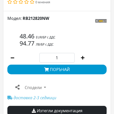
0 мнения
Модел:
RB212820NW
48.46
EUR/БР с ДДС
94.77
ЛВ/БР с ДДС
ПОРЪЧАЙ
Сподели
доставка 2-3 седмици
Изтегли документация