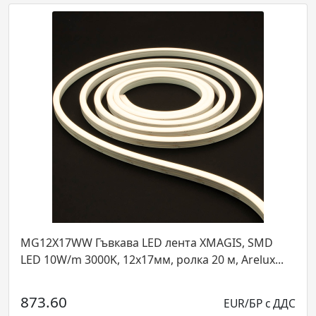
лента XMAGIS, SMD
LP25CR SBK Елемент за закр
 ролка 20 м, Arelux...
LED лента 25мм XLOOP на та
Arelu...
EUR/БР с ДДС
24.58