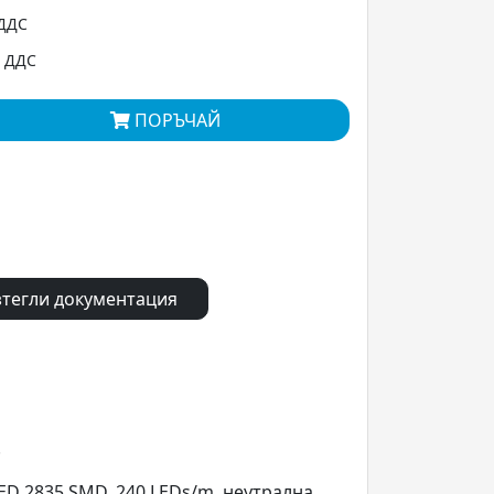
 ДДС
с ДДС
ПОРЪЧАЙ
тегли документация
.
LED 2835 SMD, 240 LEDs/m, неутрална