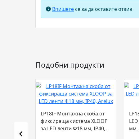
Впишете
се за да оставите отзив
Подобни продукти
LP18IF Монтажна скоба от
LP1
фиксираща система XLOOP
LED
за LED ленти Ф18 мм, IP40,
мм, 
Arelux...