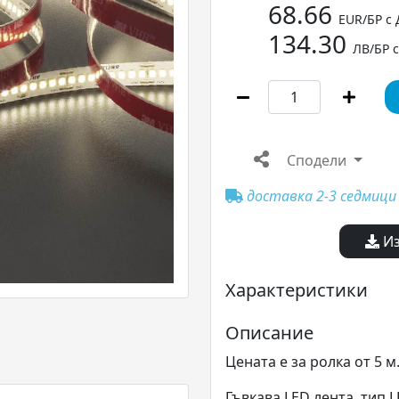
68.66
EUR/БР с
134.30
ЛВ/БР 
Сподели
доставка 2-3 седмици
Из
Характеристики
Описание
Цената е за ролка от 5 м
Гъвкава LED лента, тип 