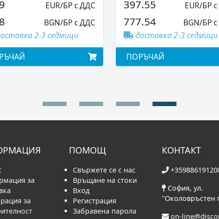
9
397.55
EUR/БР с ДДС
EUR/БР с
8
777.54
BGN/БР с ДДС
BGN/БР с
оставка 2-3 седмици
доставка 2-3 седмици
РЪЧАЙ
ПОРЪЧАЙ
ОРМАЦИЯ
ПОМОЩ
КОНТАКТ
с
Свържете се с нас
+35988619120
рмация за
Връщане на стоки
София, ул.
вка
Вход
"Околовръстен 
рация за
Регистрация
рителност
Забравена парола
on-line@disc