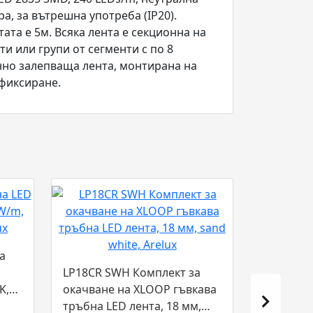
а, за вътрешна употреба (IP20).
та е 5м. Всяка лента е секционна на
ти или групи от сегменти с по 8
нно залепваща лента, монтирана на
 фиксиране.
а
LP18CR SWH Комплект за
K,
окачване на XLOOP гъвкава
тръбна LED лента, 18 мм,