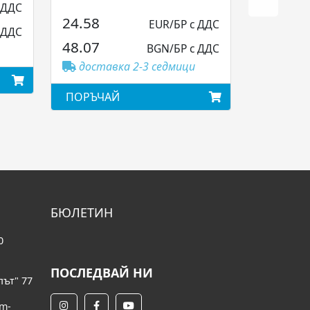
 ДДС
sand white, Ar...
24.58
EUR/БР с ДДС
 ДДС
48.07
BGN/БР с ДДС
доставка 2-3 седмици
ПОРЪЧАЙ
БЮЛЕТИН
0
ПОСЛЕДВАЙ НИ
път" 77
om-