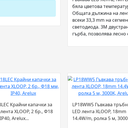
бяла цветова температур
Общата дължина на лента
всеки 33,3 mm на сегмен
светодиода. 3M двустра
гърба, позволява лесно
8LEC Крайни капачки за
LP18WW5 Гъвкава тръбн
 лента XLOOP, 2 бр., Ф18
LED лента XLOOP, 18mm
IP40, Arelux...
14.4W/m, ролка 5 м, 3000
Arelux...