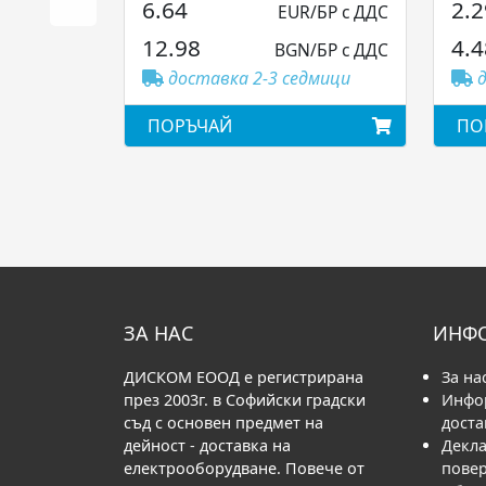
6.64
2.2
EUR/БР с ДДС
12.98
4.4
BGN/БР с ДДС
доставка 2-3 седмици
д
ПОРЪЧАЙ
ПО
ЗА НАС
ИНФ
ДИСКОМ ЕООД е регистрирана
За на
през 2003г. в Софийски градски
Инфо
съд с основен предмет на
доста
дейност - доставка на
Декла
електрооборудване. Повече от
пове