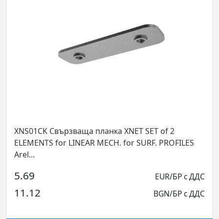
K Свързваща планка XNET SET of 2
XNRS01EC 
TS for LINEAR MECH. for SURF. PROFILES
FOR REC./
3.86
EUR/БР с ДДС
2
7.56
BGN/БР с ДДС