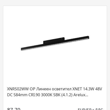
2WW OP Линеен осветител XNET 14.3W 48V
XNS01C90
mm CRI.90 3000K SBK (4.1.2) Arelux...
CONNECTO
SBK Arel...
0