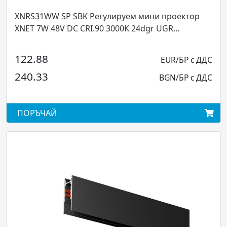
1WW SP SBK Регулируем мини проектор
XNS01T Т
W 48V DC CRI.90 3000K 24dgr UGR...
SAMPLE PL
88
EUR/БР с ДДС
177.41
33
BGN/БР с ДДС
346.98
ЧАЙ
ПОРЪЧА