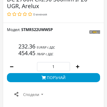
UGR, Arelux
0 мнения
Модел:
STMRS22UWWSP
232.36
EUR/БР с ДДС
454.45
ЛВ/БР с ДДС
ПОРЪЧАЙ
Сподели