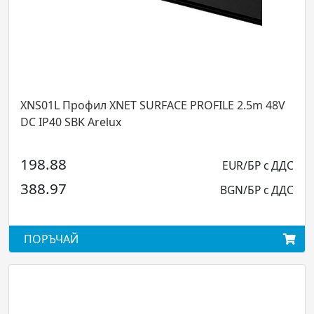
 Профил XNET SURFACE PROFILE 2.5m 48V
XNRS01DV
0 SBK Arelux
PARTIALLY
88
EUR/БР с ДДС
98.99
97
BGN/БР с ДДС
193.60
ЧАЙ
ПОРЪЧА