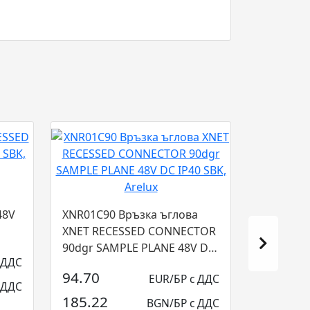
48V
XNR01C90 Връзка ъглова
XNET RECESSED CONNECTOR
90dgr SAMPLE PLANE 48V DC
 ДДС
IP40 SBK, Arelu...
94.70
EUR/БР с ДДС
 ДДС
185.22
BGN/БР с ДДС