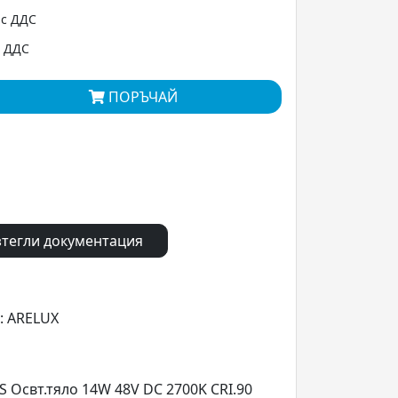
 с ДДС
с ДДС
ПОРЪЧАЙ
тегли документация
: ARELUX
Освт.тяло 14W 48V DC 2700K CRI.90