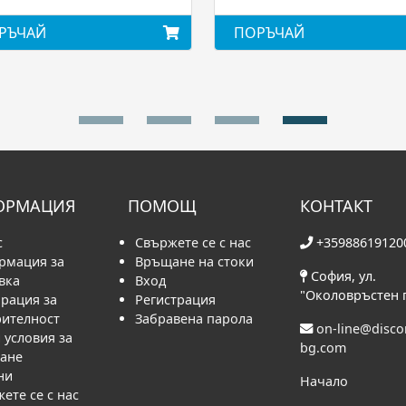
РЪЧАЙ
ПОРЪЧАЙ
ОРМАЦИЯ
ПОМОЩ
КОНТАКТ
с
Свържете се с нас
+35988619120
рмация за
Връщане на стоки
София, ул.
вка
Вход
"Околовръстен 
рация за
Регистрация
рителност
Забравена парола
on-line@disc
условия за
bg.com
ване
ни
Начало
ете се с нас