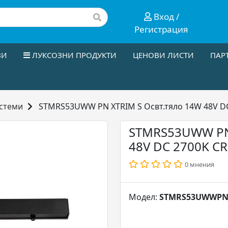
Вход /
Регистрация
ЗИ
ЛУКСОЗНИ ПРОДУКТИ
ЦЕНОВИ ЛИСТИ
ПАР
стеми
STMRS53UWW PN XTRIM S Освт.тяло 14W 48V DC 27
STMRS53UWW PN 
48V DC 2700K CRI
0 мнения
Модел:
STMRS53UWWP