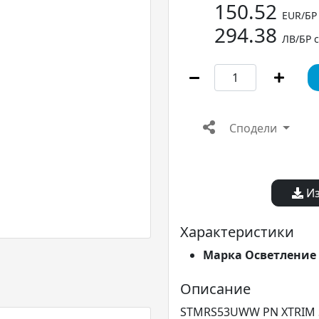
150.52
EUR/БР
294.38
ЛВ/БР 
Сподели
Из
Характеристики
Марка Осветление
Описание
STMRS53UWW PN XTRIM S 