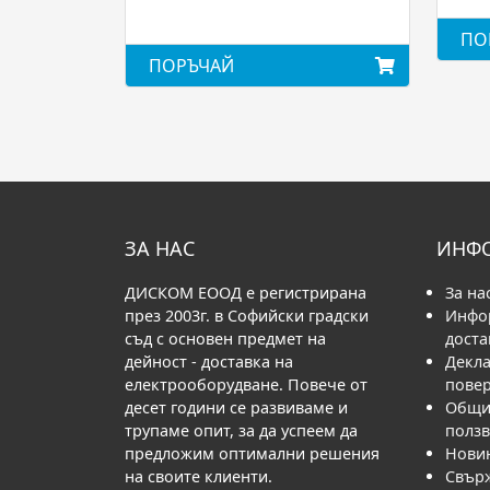
ПО
ПОРЪЧАЙ
ЗА НАС
ИНФ
ДИСКОМ ЕООД е регистрирана
За на
през 2003г. в Софийски градски
Инфо
съд с основен предмет на
доста
дейност - доставка на
Декла
електрооборудване. Повече от
пове
десет години се развиваме и
Общи 
трупаме опит, за да успеем да
полз
предложим оптимални решения
Нови
на своите клиенти.
Свърж