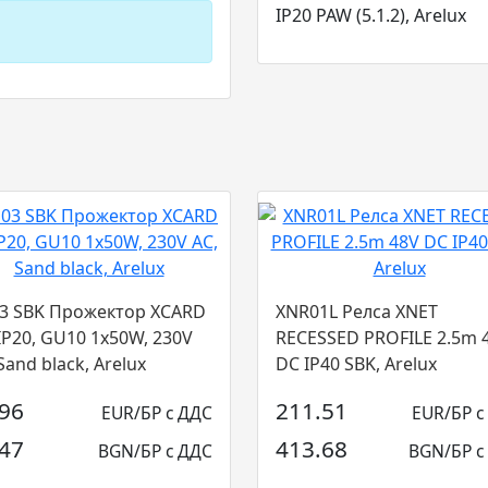
IP20 PAW (5.1.2), Arelux
3 SBK Прожектор XCARD
XNR01L Релса XNET
IP20, GU10 1x50W, 230V
RECESSED PROFILE 2.5m 
Sand black, Arelux
DC IP40 SBK, Arelux
.96
211.51
EUR/БР с ДДС
EUR/БР с
.47
413.68
BGN/БР с ДДС
BGN/БР с