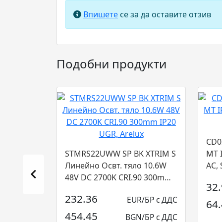
Впишете
се за да оставите отзив
Подобни продукти
CD0
STMRS22UWW SP BK XTRIM S
MT 
Линейно Освт. тяло 10.6W
AC, 
48V DC 2700K CRI.90 300mm
32
IP20 UGR, Ar...
232.36
EUR/БР с ДДС
64
454.45
BGN/БР с ДДС