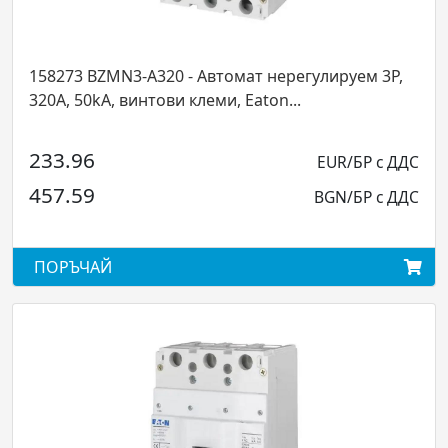
158273 BZMN3-A320 - Автомат нерегулируем 3P,
320А, 50kA, винтови клеми, Eaton...
233.96
EUR/БР с ДДС
457.59
BGN/БР с ДДС
ПОРЪЧАЙ