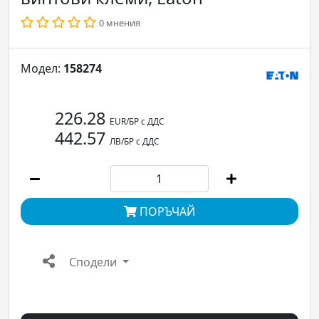
0 мнения
Модел:
158274
226.28
EUR/БР с ДДС
442.57
ЛВ/БР с ДДС
ПОРЪЧАЙ
Сподели