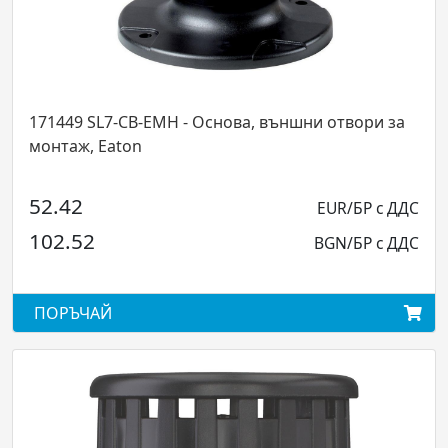
ни отвори за
171293 SL7-L230 - Лампа с нажежаема 
230V, 6W, BA15d, Eaton
EUR/БР с ДДС
5.46
E
BGN/БР с ДДС
10.68
BG
ПОРЪЧАЙ