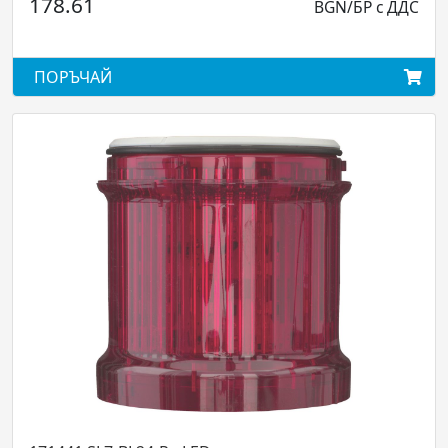
BGN/БР с ДДС
257.58
BG
ПОРЪЧАЙ