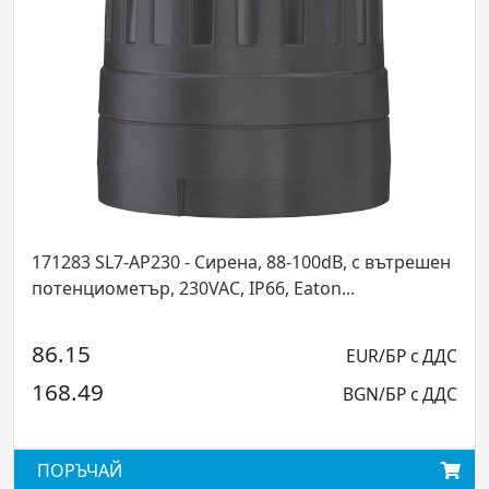
B, с вътрешен
171404 SL7-FL24-R - LED светлинен мод
...
24VAC/DC, IP66, Eaton...
EUR/БР с ДДС
118.96
E
BGN/БР с ДДС
232.66
BG
ПОРЪЧАЙ