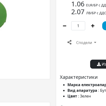
1.06
EUR/БР с Д
2.07
ЛВ/БР с ДД
Сподели
Из
Характеристики
Марка електроапа
Вид апаратура
: Бу
Цвят
: Зелен