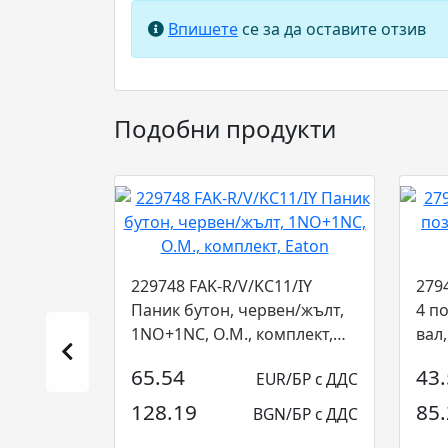
Впишете
се за да оставите отзив
Подобни продукти
229748 FAK-R/V/KC11/IY
279
Паник бутон, червен/жълт,
4 п
1NO+1NC, О.М., комплект,
вал,
Eaton...
65.54
43
EUR/БР с ДДС
128.19
85
BGN/БР с ДДС