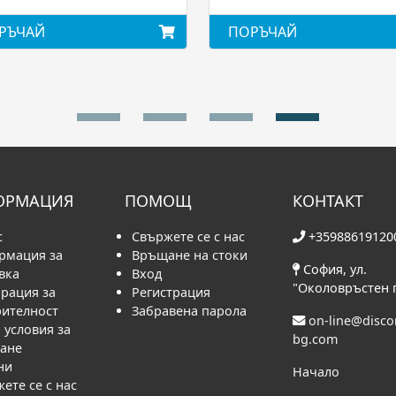
РЪЧАЙ
ПОРЪЧАЙ
ОРМАЦИЯ
ПОМОЩ
КОНТАКТ
с
Свържете се с нас
+35988619120
рмация за
Връщане на стоки
София, ул.
вка
Вход
"Околовръстен 
рация за
Регистрация
рителност
Забравена парола
on-line@disc
условия за
bg.com
ване
ни
Начало
ете се с нас