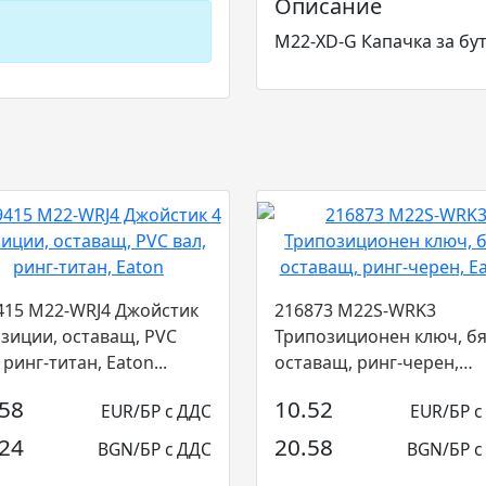
Описание
M22-XD-G Капачка за бут
415 M22-WRJ4 Джойстик
216873 M22S-WRK3
озиции, оставащ, PVC
Трипозиционен ключ, бя
 ринг-титан, Eaton...
оставащ, ринг-черен,
Eaton...
.58
10.52
EUR/БР с ДДС
EUR/БР с
.24
20.58
BGN/БР с ДДС
BGN/БР с