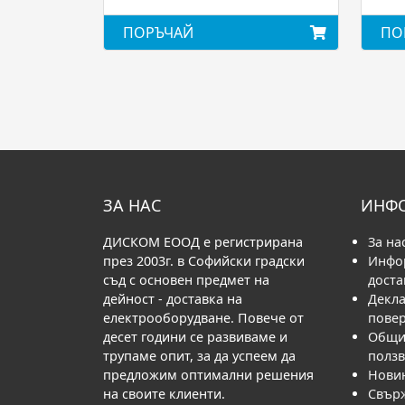
ПОРЪЧАЙ
ПО
ЗА НАС
ИНФ
ДИСКОМ ЕООД е регистрирана
За на
през 2003г. в Софийски градски
Инфо
съд с основен предмет на
доста
дейност - доставка на
Декла
електрооборудване. Повече от
пове
десет години се развиваме и
Общи 
трупаме опит, за да успеем да
полз
предложим оптимални решения
Нови
на своите клиенти.
Свърж