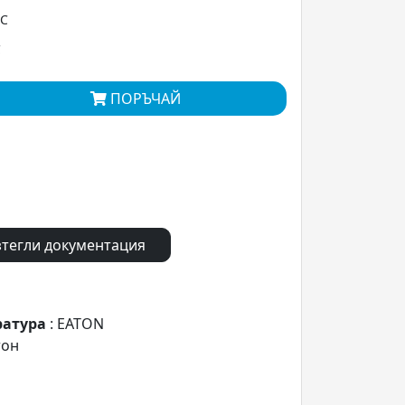
ДС
С
ПОРЪЧАЙ
тегли документация
ратура
: EATON
тон