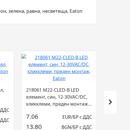
он, зелена, равна, несветеща, Eaton
л,
218061 M22-CLED-B LED
елемент, син, 12-30VAC/DC,
кликклеми, преден монтаж,
 ДДС
Eaton...
7.06
EUR/БР с ДДС
 ДДС
13.80
BGN/БР с ДДС