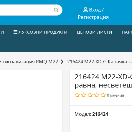
Вход /
Регистрация
ЗИ
ЛУКСОЗНИ ПРОДУКТИ
ЦЕНОВИ ЛИСТИ
ПАР
и сигнализация RMQ M22
216424 M22-XD-G Капачка за
216424 M22-XD-G
равна, несветещ
0 мнения
Модел:
216424