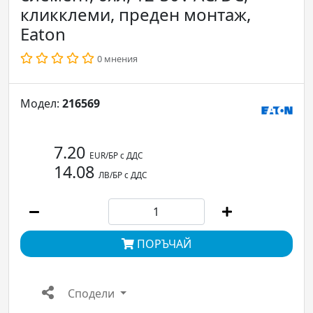
кликклеми, преден монтаж,
Eaton
0 мнения
Модел:
216569
7.20
EUR/БР с ДДС
14.08
ЛВ/БР с ДДС
ПОРЪЧАЙ
Сподели