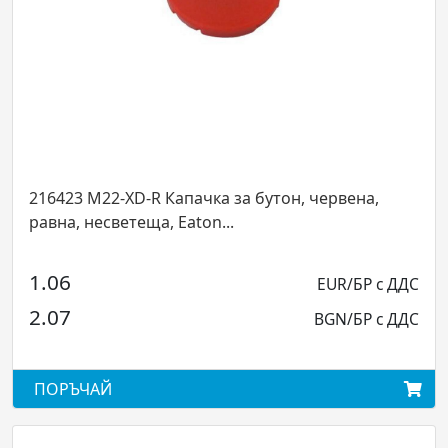
-XD-R Капачка за бутон, червена,
216816 M22-W
ветеща, Eaton...
зелен, без фик
12.74
EUR/БР с ДДС
24.93
BGN/БР с ДДС
ПОРЪЧАЙ