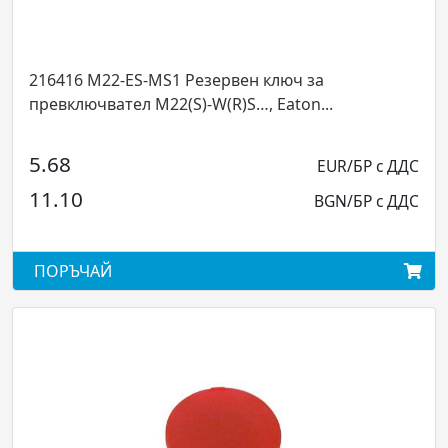
2-ES-MS1 Резервен ключ за
216565 M22-LE
тел M22(S)-W(R)S…, Eaton...
AC, преден мо
9.25
EUR/БР с ДДС
18.10
BGN/БР с ДДС
ПОРЪЧАЙ