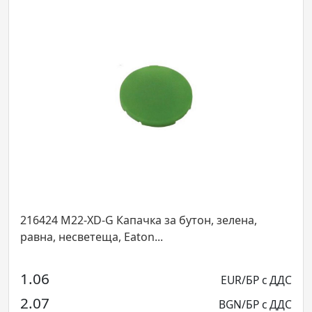
-XD-G Капачка за бутон, зелена,
216443 M22-XD
ветеща, Eaton...
равна, светеща
1.22
EUR/БР с ДДС
2.39
BGN/БР с ДДС