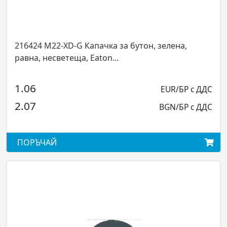
24 M22-XD-G Капачка за бутон, зелена,
216443 
а, несветеща, Eaton...
равна, с
6
1.22
EUR/БР с ДДС
7
2.39
BGN/БР с ДДС
ЪЧАЙ
ПОРЪЧ