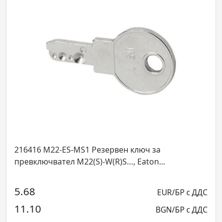
16 M22-ES-MS1 Резервен ключ за
216565 
ключвател M22(S)-W(R)S…, Eaton...
AC, пре
8
9.25
EUR/БР с ДДС
10
18.10
BGN/БР с ДДС