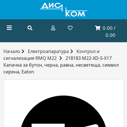
0.00 /
0.00
Начало
Електроапаратура
Контрол и
сигнализация RMQ M22
218183 M22-XD-S-X17
Капачка за бутон, черна, равна, несветеща, символ
сирена, Eaton