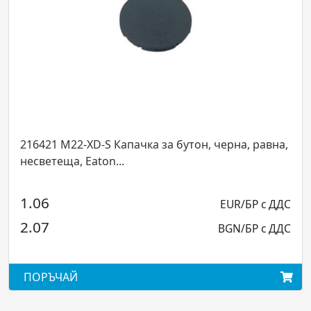
21 M22-XD-S Капачка за бутон, черна, равна,
216827
етеща, Eaton...
светещ, 
6
12.76
EUR/БР с ДДС
7
24.95
BGN/БР с ДДС
ЪЧАЙ
ПОРЪЧ