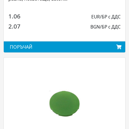
6
12.74
EUR/БР с ДДС
7
24.93
BGN/БР с ДДС
ЪЧАЙ
ПОРЪЧ