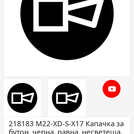
218183 M22-XD-S-X17 Капачка за
бутон, черна, равна, несветеща,