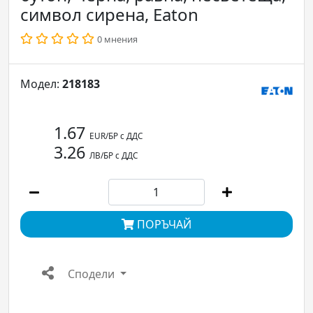
символ сирена, Eaton
0 мнения
Модел:
218183
1.67
EUR/БР с ДДС
3.26
ЛВ/БР с ДДС
ПОРЪЧАЙ
Сподели