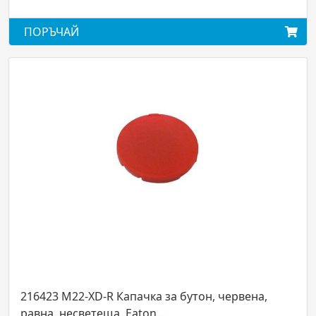
ЪЧАЙ
ПОРЪЧ
23 M22-XD-R Капачка за бутон, червена,
216816 
а, несветеща, Eaton...
зелен, б