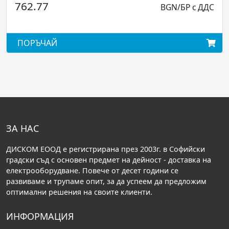
77
BGN/БР с ДДС
328.58
ЧАЙ
ПОРЪЧА
ЗА НАС
ДИСКОМ ЕООД е регистрирана през 2003г. в Софийски
градски съд с основен предмет на дейност - доставка на
електрооборудване. Повече от десет години се
развиваме и трупаме опит, за да успеем да предложим
оптимални решения на своите клиенти.
ИНФОРМАЦИЯ