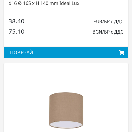
165 x H 140 mm Ideal Lux
черен G9 
0
336.00
EUR/БР с ДДС
0
657.16
BGN/БР с ДДС
ЧАЙ
ПОРЪЧА