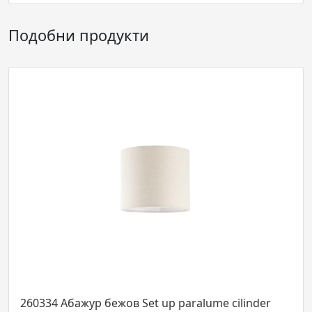
Подобни продукти
 Абажур бежов Set up paralume cilinder
284309 Л