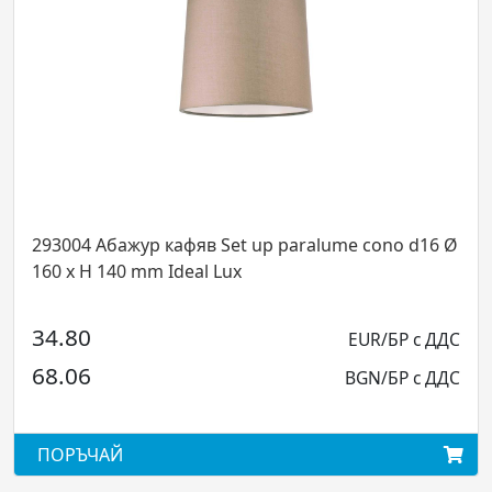
 Абажур кафяв Set up paralume cono d16 Ø
272085 Л
H 140 mm Ideal Lux
L670xH14
1100lumen 
0
EUR/БР с ДДС
150.00
6
BGN/БР с ДДС
293.37
ЧАЙ
ПОРЪЧА