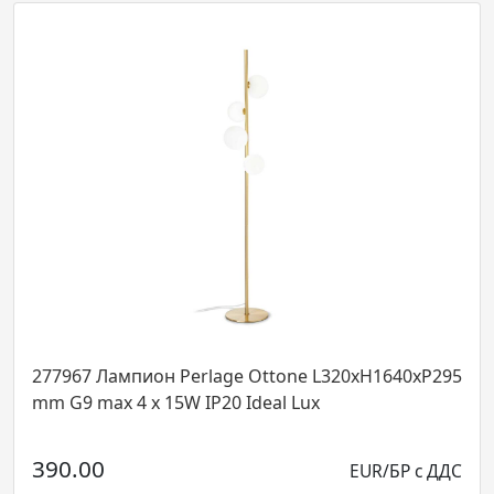
 Лампион Perlage Ottone L320xH1640xP295
272238 Ла
max 4 x 15W IP20 Ideal Lux
270 mm E2
00
EUR/БР с ДДС
168.00