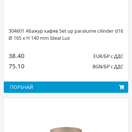
 Абажур кафяв Set up paralume cilinder d16
284354 Л
x H 140 mm Ideal Lux
месинг G9
0
336.00
EUR/БР с ДДС
0
657.16
BGN/БР с ДДС
ЧАЙ
ПОРЪЧА