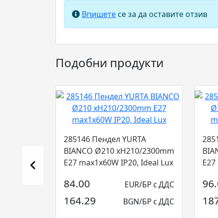
Впишете
се за да оставите отзив
Подобни продукти
285146 Пендел YURTA
285
BIANCO Ø210 xH210/2300mm
BIA
E27 max1x60W IP20, Ideal Lux
E27
84.00
96
EUR/БР с ДДС
164.29
18
BGN/БР с ДДС