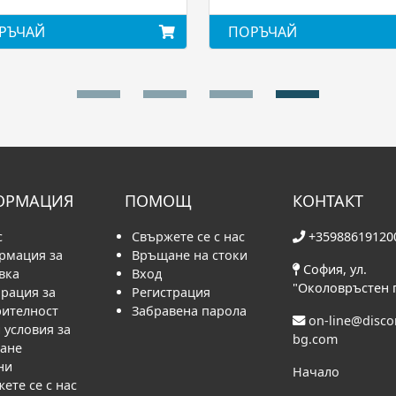
РЪЧАЙ
ПОРЪЧАЙ
ОРМАЦИЯ
ПОМОЩ
КОНТАКТ
с
Свържете се с нас
+35988619120
рмация за
Връщане на стоки
София, ул.
вка
Вход
"Околовръстен 
рация за
Регистрация
рителност
Забравена парола
on-line@disc
условия за
bg.com
ване
ни
Начало
ете се с нас