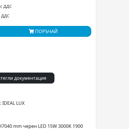
 с ДДС
с ДДС
ПОРЪЧАЙ
тегли документация
: IDEAL LUX
xH7040 mm черен LED 15W 3000K 1900