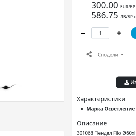
300.00
EUR/БР
586.75
ЛВ/БР 
Сподели
Из
Характеристики
Марка Осветление
Описание
301068 Пендел Filo Ø60