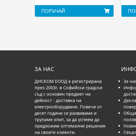
ПОРЪЧАЙ
ПО
ЗА НАС
ИНФ
ДИСКОМ ЕООД е регистрирана
За на
през 2003г. в Софийски градски
Инфо
съд с основен предмет на
доста
дейност - доставка на
Декла
електрооборудване. Повече от
пове
десет години се развиваме и
Общи 
трупаме опит, за да успеем да
полз
предложим оптимални решения
Нови
на своите клиенти.
Свърж