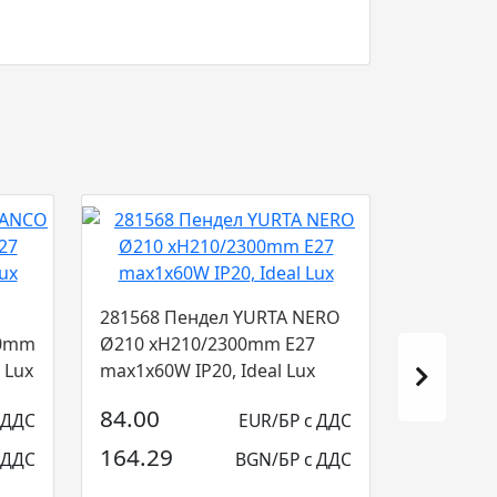
281568 Пендел YURTA NERO
20mm
Ø210 xH210/2300mm E27
 Lux
max1x60W IP20, Ideal Lux
84.00
 ДДС
EUR/БР с ДДС
164.29
 ДДС
BGN/БР с ДДС