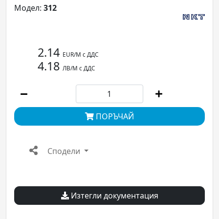
Модел:
312
2.14
EUR/М с ДДС
4.18
ЛВ/М с ДДС
ПОРЪЧАЙ
Сподели
Изтегли документация