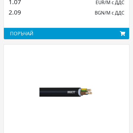
1.07
3.
EUR/М с ДДС
2.09
6.
BGN/М с ДДС
ПОРЪЧАЙ
ПО