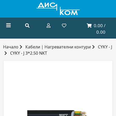
0.00 /
0.00
Начало
Кабели | Нагревателни контури
CYKY - J
CYKY - J 3*2.50 NKT