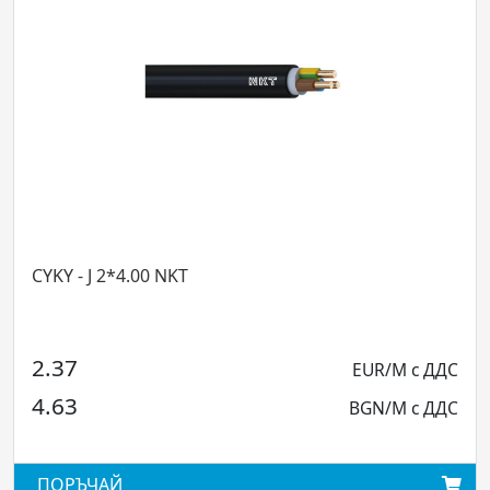
CYKY - J 2*4.00 NKT
CYK
2.37
2.
EUR/M с ДДС
4.63
4.
BGN/M с ДДС
ПОРЪЧАЙ
ПО