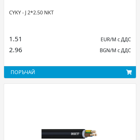
CYKY - J 2*2.50 NKT
CYK
1.51
2.
EUR/M с ДДС
2.96
4.
BGN/M с ДДС
ПОРЪЧАЙ
ПО