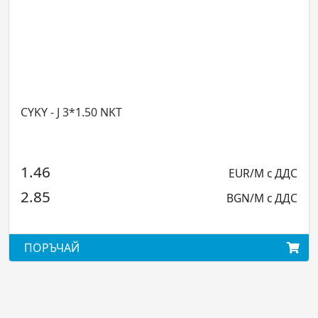
CYKY - J 3*1.50 NKT
CYK
1.46
3.
EUR/М с ДДС
2.85
6.
BGN/М с ДДС
ПОРЪЧАЙ
ПО