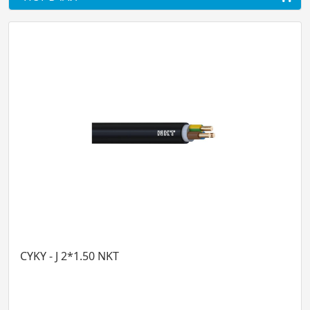
CYKY - J 2*1.50 NKT
CYK