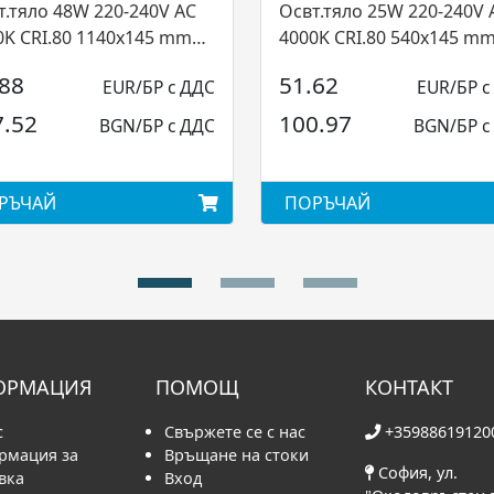
т.тяло 48W 220-240V AC
Освт.тяло 25W 220-240V 
0K CRI.80 1140x145 mm
4000K CRI.80 540x145 m
 110° MWH (4.1....
IP20 110° MWH (4.1.2...
.88
51.62
EUR/БР с ДДС
EUR/БР с
7.52
100.97
BGN/БР с ДДС
BGN/БР с
РЪЧАЙ
ПОРЪЧАЙ
ОРМАЦИЯ
ПОМОЩ
КОНТАКТ
с
Свържете се с нас
+35988619120
рмация за
Връщане на стоки
София, ул.
вка
Вход