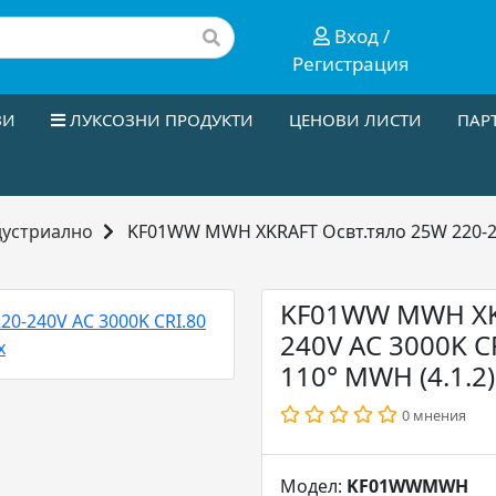
Вход /
Регистрация
ЗИ
ЛУКСОЗНИ ПРОДУКТИ
ЦЕНОВИ ЛИСТИ
ПАР
дустриално
KF01WW MWH XKRAFT Освт.тяло 25W 220-24
KF01WW MWH XKR
240V AC 3000K C
110° MWH (4.1.2)
0 мнения
Модел:
KF01WWMWH