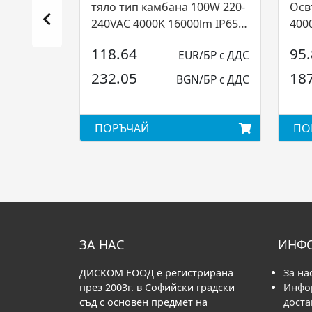
тяло тип камбана 100W 220-
Осв
240VAC 4000K 16000lm IP65
400
120° MBK (5.1...
IP20
118.64
95
EUR/БР с ДДС
232.05
18
BGN/БР с ДДС
ПОРЪЧАЙ
ПО
ЗА НАС
ИНФ
ДИСКОМ ЕООД е регистрирана
За на
през 2003г. в Софийски градски
Инфо
съд с основен предмет на
доста