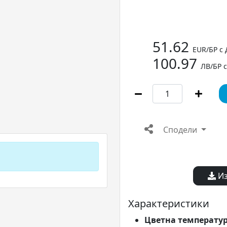
51.62
EUR/БР с
100.97
ЛВ/БР 
Сподели
Из
Характеристики
Цветна температу