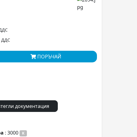
 ДДС
с ДДС
ПОРЪЧАЙ
тегли документация
ра
: 3000
K