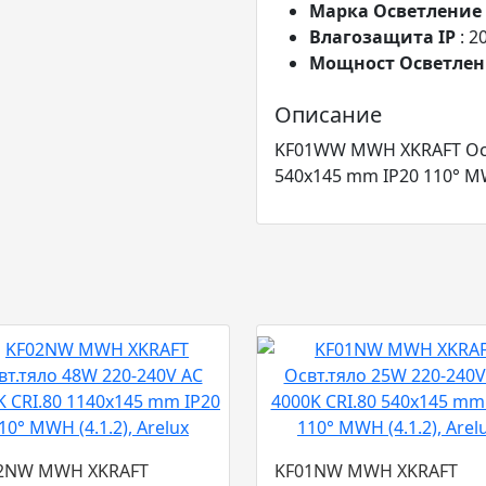
Марка Осветление
Влагозащита IP
: 2
Мощност Осветле
Описание
KF01WW MWH XKRAFT Освт
540x145 mm IP20 110° MWH
2NW MWH XKRAFT
KF01NW MWH XKRAFT