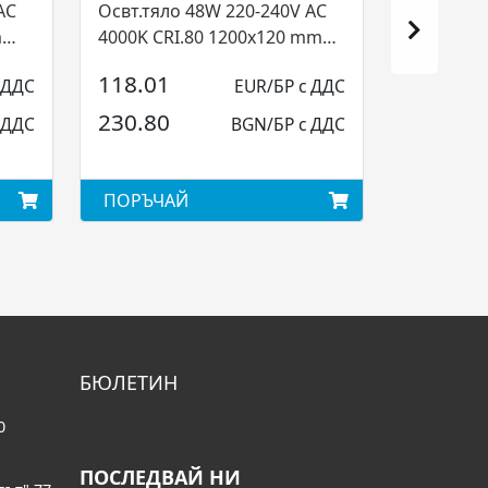
AC
Освт.тяло 48W 220-240V AC
m
4000K CRI.80 1200x120 mm
IP20 110° MWH (4.1.2...
118.01
 ДДС
EUR/БР с ДДС
230.80
 ДДС
BGN/БР с ДДС
ПОРЪЧАЙ
БЮЛЕТИН
0
ПОСЛЕДВАЙ НИ