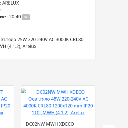
: ARELUX
0
ние
: 20-40
W
.тяло 25W 220-240V AC 3000K CRI.80
 (4.1.2), Arelux
DC02NW MWH XDECO