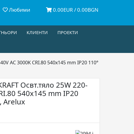
Любими
0.00EUR / 0.00BGN
ТНЬОРИ
КЛИЕНТИ
ПРОЕКТИ
0V AC 3000K CRI.80 540x145 mm IP20 110°
AFT Освт.тяло 25W 220-
RI.80 540x145 mm IP20
, Arelux